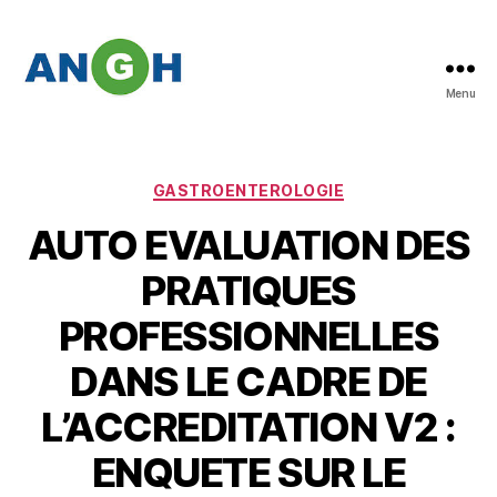
Menu
Abstracts
des
congrès
de
Catégories
GASTROENTEROLOGIE
l'ANGH
AUTO EVALUATION DES
PRATIQUES
PROFESSIONNELLES
DANS LE CADRE DE
L’ACCREDITATION V2 :
ENQUETE SUR LE