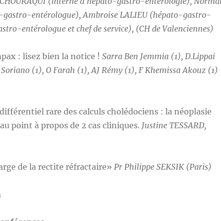
CHOURAQUI (interne d’hépato-gastro-entérologie), Norma
o-gastro-entérologue), Ambroise LALIEU (hépato-gastro-
ro-entérologue et chef de service), (CH de Valenciennes)
ax : lisez bien la notice !
Sarra Ben Jemmia (1), D.Lippai
C Soriano (1), O Farah (1), AJ Rémy (1), F Khemissa Akouz (1)
différentiel rare des calculs cholédociens : la néoplasie
e au point à propos de 2 cas cliniques.
Justine TESSARD,
arge de la rectite réfractaire»
Pr Philippe SEKSIK (Paris)
n