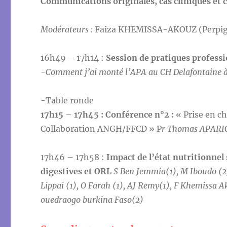
Communications originales, cas cliniques et
Modérateurs :
Faiza KHEMISSA-AKOUZ (Perpig
16h49 – 17h14 :
Session de pratiques professi
-Comment j’ai monté l’APA au CH Delafontaine
-Table ronde
17h15 – 17h45 : Conférence n°2 :
« Prise en c
Collaboration ANGH/FFCD » P
r Thomas APARIC
17h46 – 17h58 :
Impact de l’état nutritionnel 
digestives et ORL
S Ben Jemmia(1), M Iboudo (2),
Lippai (1), O Farah (1), AJ Remy(1), F Khemissa 
ouedraogo burkina Faso(2)