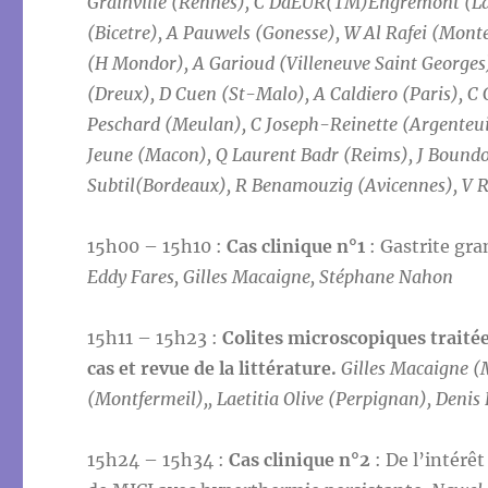
Grainville (Rennes), C DâEUR(TM)Engremont (La T
(Bicetre), A Pauwels (Gonesse), W Al Rafei (Mont
(H Mondor), A Garioud (Villeneuve Saint Georges)
(Dreux), D Cuen (St-Malo), A Caldiero (Paris), C C
Peschard (Meulan), C Joseph-Reinette (Argenteuil
Jeune (Macon), Q Laurent Badr (Reims), J Boundou
Subtil(Bordeaux), R Benamouzig (Avicennes), V 
15h00 – 15h10 :
Cas clinique n°1
: Gastrite gra
Eddy Fares, Gilles Macaigne, Stéphane Nahon
15h11 – 15h23 :
Colites microscopiques traité
cas et revue de la littérature.
Gilles Macaigne (
(Montfermeil),, Laetitia Olive (Perpignan), Denis
15h24 – 15h34 :
Cas clinique n°2
: De l’intérê