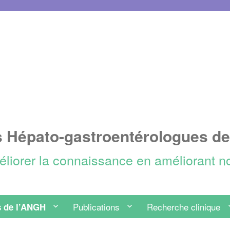
s Hépato-gastroentérologues d
méliorer la connaissance en améliorant n
Publications
Recherche clinique
 de l’ANGH