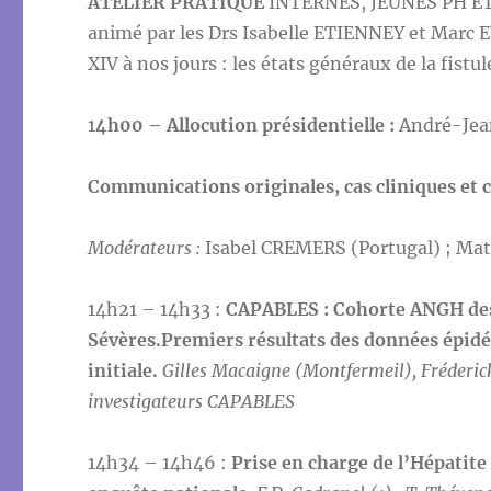
ATELIER PRATIQUE
INTERNES, JEUNES PH E
animé par les Drs Isabelle ETIENNEY et Marc 
XIV à nos jours : les états généraux de la fistul
1
4h00 –
Allocution présidentielle :
André-Je
Communications originales, cas cliniques et
Modérateurs :
Isabel CREMERS (Portugal) ; Ma
14h21 – 14h33 :
CAPABLES : Cohorte ANGH des 
Sévères.Premiers résultats des données épidém
initiale.
Gilles Macaigne (Montfermeil), Fréderick
investigateurs CAPABLES
14h34 – 14h46 :
Prise en charge de l’Hépatite