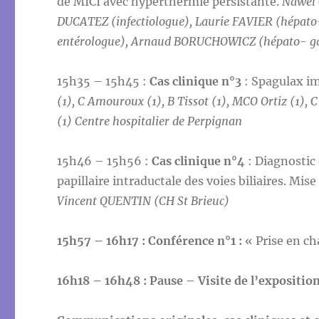
de MICI avec hyperthermie persistante.
Nawel 
DUCATEZ (infectiologue), Laurie FAVIER (hépat
entérologue), Arnaud BORUCHOWICZ (hépato- gast
15h35 – 15h45 :
Cas clinique n°3
: Spagulax imp
(1), C Amouroux (1), B Tissot (1), MCO Ortiz (1), 
(1) Centre hospitalier de Perpignan
15h46 – 15h56 :
Cas clinique n°4
: Diagnostic 
papillaire intraductale des voies biliaires. Mis
Vincent QUENTIN (CH St Brieuc)
15h57 – 16h17 : Conférence n°1 :
« Prise en ch
16h18 – 16h48 : Pause – Visite de l’expositio