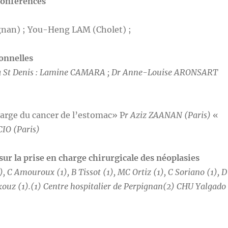
 conférences
nan) ; You-Heng LAM (Cholet) ;
onnelles
 à St Denis : Lamine CAMARA ; Dr Anne-Louise ARONSART
harge du cancer de l’estomac» P
r Aziz ZAANAN (Paris)
«
IO (Paris)
sur la prise en charge chirurgicale des néoplasies
 C Amouroux (1), B Tissot (1), MC Ortiz (1), C Soriano (1), D
Akouz (1).(1) Centre hospitalier de Perpignan(2) CHU Yalgado