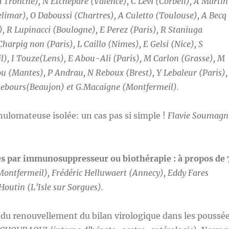
ronche), N Etchepare (Valence), C Levi (Corbeil), A Martin
elimar), O Daboussi (Chartres), A Culetto (Toulouse), A Becq
, R Lupinacci (Boulogne), E Perez (Paris), R Staniuga
harpig non (Paris), L Caillo (Nimes), E Gelsi (Nice), S
), I Touze(Lens), E Abou-Ali (Paris), M Carlon (Grasse), M
 (Mantes), P Andrau, N Reboux (Brest), Y Lebaleur (Paris),
Rebours(Beaujon) et G.Macaigne (Montfermeil).
nulomateuse isolée: un cas pas si simple !
Flavie Soumagn
es par immunosuppresseur ou biothérapie : à propos de 
Montfermeil), Frédéric Helluwaert (Annecy), Eddy Fares
 Houtin (L’Isle sur Sorgues).
t du renouvellement du bilan virologique dans les poussé