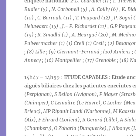
enquête nationale
.F.D. Cadranel (1) ; T. Théven
Rudler (5) , N. Carbonell (5) , A. Coilly (6) , K. B
(10) , C. Barrault (11) , T. Paupard (12) , P. Sogni 
Heluwaert (15) , J.- P. Richardet (11) , G.P Pageaux
(19) ; R. Smadhi (1) , A. Heurgué (20) , M. Medmou
Pulwermacher (1) (1) Creil (1) Creil ; (2) Besançon ;
; (8) Lille ; (9) Clermont-Ferrand ; (10) Amiens ; 
Annecy ; (16) Montpellier ; (17) Grenoble ; (18) N
14h47 – 14h59 :
ETUDE CAPABLES : Etude ancill
aiguës biliaires chez les patientes enceintes 
(Perpignan), S Bellon (Avignon), P Mayer (Stra
(Quimper), C Lemaitre (Le Havre), C Locher (Meau
Brieuc), MP Ripault Landi (Narbonne), M Kaassis (
(Aix), F Ehrard (Lorient), R Gerard (Lille), A Si
(Chambery), O Zaharia (Dunquerke), J Albouys (L