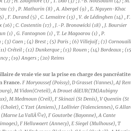
ot (2) ; H. Zougmoré (1) , T. Dao (3) ; J.-B. Nousbaum (4) ; M.
ideau (7) , P. Mathurin (8) , A. Abergel (9) , E. Nguyen-Khac
(5) , F. Durand (5) , C. Lemaitre (13) , V. de Lédinghen (14) , F.
 (16) ; C. Costentin (17) , J.-P. Bronowicki (18) , J. Boursier
n (1) , G. Fantognon (1) , T. Le Magoarou (1) , P.
 (3) Caen ; (4) Brest ; (5) Paris ; (6) Villejuif ; (7) Cornouail
(11) Créteil ; (12) Dunkerque ; (13) Rouen ; (14) Bordeaux ; (1
ancy ; (19) Angers ; (20) Reims
aire de vraie vie sur la prise en charge des pancréatite
en France.
F Moryoussef (Poissy), D Grasset (Vannes), AJ Re
sbourg), M Vidon(Creteil), A Drouet dâEUR(TM)Aubigny
x), M Medmoun (Creil), F Skinazi (St Denis), V Quentin (St
Cholet), C Yzet (Amiens), J Lollivier (Valenciennes), G Allar
ala (Marne La VallÃ©e), F Goutorbe (Bayonne), A Cante
imoges), F Helluwaert (Annecy), E Siegel (Mulhouse), T