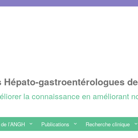
s Hépato-gastroentérologues d
méliorer la connaissance en améliorant n
 de l’ANGH
Publications
Recherche clinique