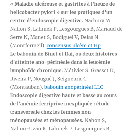
« Maladie ulcéreuse et gastrites à l’heure de
helicobacter pylori » sur les pratiques d’un
centre d’endoscopie digestive.
Nachury M,
Nahon S, Lahmek P, Lesgourgues B, Mariaud de
Serre N, Manet S, Bodiguel V, Delas N
(Montfermeil).
consensus ulcère et Hp
Le babouin de Binet et Rai, ou deux histoires
d’atteinte ano-périnéale dans la leucémie
lymphoïde chronique.
Métivier S, Grasset D,
Riveira P, Nougué J, Seigneuric C
(Montauban).
babouin anopérinéal LLC
Endoscopie digestive haute et basse au cours
de l’anémie ferriprive inexpliquée : étude
transversale chez les femmes non-
ménopausées et ménopausées.
Nahon S,
Nahon-Uzan K, Lahmek P, Lesgourgues B,