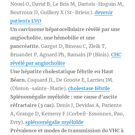
Nouel O, David B, Le Bris M, Dartois-Hoguin M,
Boutroux D, Guillery X (St-Brieuc).
devenir
patients LVO
Un carcinome hépatocellulaire révélé par une
angiocholite, une hémobilie et une
pancréatite.
Gargot D, Bineau C, Zleik T,
Bruandet P, Agnard Ph, Ramain JP (Blois).
CHC
révélé par angiocholite
Une hépatite cholestatique fébrile en Haut
Béarn.
Coquard JL, De Groote E, Larrieu JM.
(Oloron-sainte-Marie).
cholestase fébrile
Splénomégalie myéloïde : une cause d’ascite
réfractaire (3 cas).
Denis J, Devidas A, Pariente
A, Grange D, Kemeny F (Corbeil-Essonnes, Pau,
Evry).
splénomégalie myéloïde
Prévalence et modes de transmission du VHC à