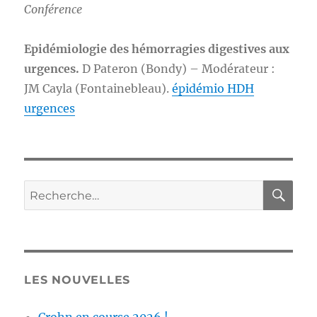
Conférence
Epidémiologie des hémorragies digestives aux
urgences.
D Pateron (Bondy) – Modérateur :
JM Cayla (Fontainebleau).
épidémio HDH
urgences
RE
Recherche
pour :
LES NOUVELLES