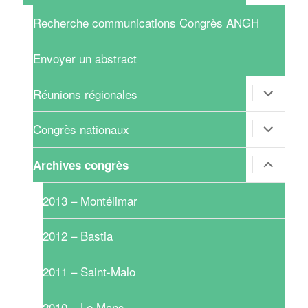
sous-
menu
Recherche communications Congrès ANGH
Envoyer un abstract
ouvrir
Réunions régionales
le
sous-
menu
ouvrir
Congrès nationaux
le
sous-
menu
ouvrir
Archives congrès
le
sous-
menu
2013 – Montélimar
2012 – Bastia
2011 – Saint-Malo
2010 – Le Mans