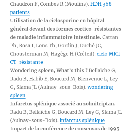
Chaudron F, Combes R (Moulins).
HDH 368
patients
Utilisation de la ciclosporine en hôpital
général devant des formes cortico-résistantes
de maladie inflammatoire intestinale.
Cattan
Ph, Rosa I, Lons Th, Gordin J, Duché JC,
Chousterman M, Hagège H (Créteil).
ciclo MICI
CT-résistante
Wondering spleen, What’s this ?
Bellaïche G,
Radu B, Habib E, Boucard M, Bienvenue L, Ley
G, Slama JL (Aulnay-sous-Bois).
wondering
spleen
Infarctus splénique associé au zolmitriptan.
Radu B, Bellaïche G, Boucard M, Ley G, Slama JL
(Aulnay-sous-Bois).
infarctus splénique
Impact de la conférence de consensus de 1995