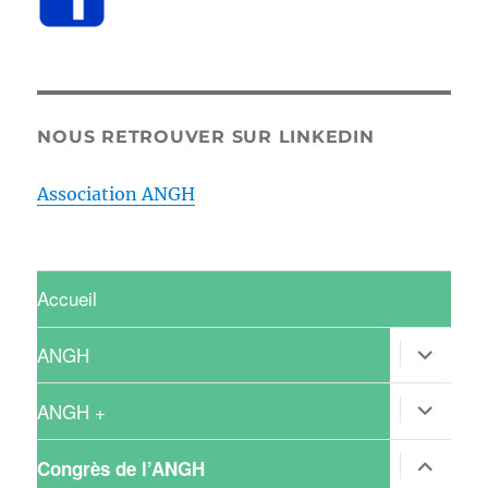
NOUS RETROUVER SUR LINKEDIN
Association ANGH
Accueil
ouvrir
ANGH
le
sous-
menu
ouvrir
ANGH +
le
sous-
menu
ouvrir
Congrès de l’ANGH
le