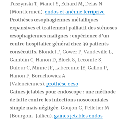
Tuszynski T, Manet S, Echard M, Delas N
(Montfermeil).
endos et anémie ferriprive
Prothèses œsophagiennes métalliques
expansives et traitement palliatif des sténoses
œsophagiennes malignes : expérience d’un
centre hospitalier général chez 39 patients
consécutifs.
Blondel F, Gower P, Vandeville L,
Gamblin C, Hanon D, Block S, Lecomte S,
Dufour C, Minne JF, Laberenne JE, Gallon P,
Hanon F, Boruchowicz A
(Valenciennes).
prothèse oeso
Gaines jetables pour endoscope : une méthode
de lutte contre les infections nosocomiales
simple mais négligée.
Goujon G, Pelletier M
(Bourgoin-Jallieu).
gaines jetables endos