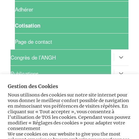
Adhérer
Cotisation
Page de contact
ouvrir
Congrès de l’ANGH
le
sous-
menu
ouvrir
Publications
le
sous-
Gestion des Cookies
menu
ouvrir
Recherche clinique
le
Nous utilisons des cookies sur notre site internet pour
sous-
vous donner le meilleur confort possible de navigation
menu
ouvrir
Pratique
en mémorisant vos préférences de visites répétées. En
le
cliquant sur « Tout accepter », vous consentez à
sous-
l’utilisation de TOS les cookies. Cependant vous pouvez
menu
ouvrir
Professionnel
modifier « Réglages des cookies » pour adapter votre
le
consentement
sous-
We use cookies on our website to give you the most
menu
ouvrir
Espace ANGH-GIFE