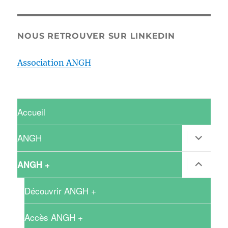
NOUS RETROUVER SUR LINKEDIN
Association ANGH
Accueil
ouvrir
ANGH
le
sous-
menu
ouvrir
ANGH +
le
sous-
menu
Découvrir ANGH +
Accès ANGH +