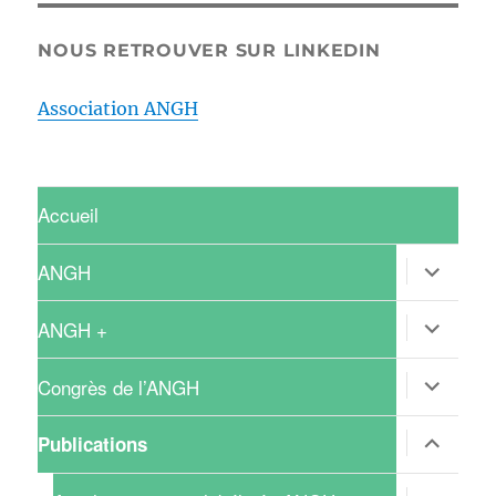
NOUS RETROUVER SUR LINKEDIN
Association ANGH
Accueil
ouvrir
ANGH
le
sous-
menu
ouvrir
ANGH +
le
sous-
menu
ouvrir
Congrès de l’ANGH
le
sous-
menu
ouvrir
Publications
le
sous-
menu
ouvrir