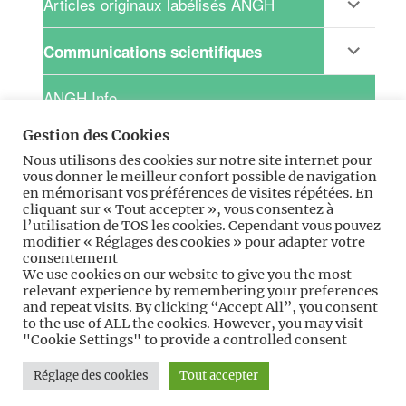
Articles originaux labélisés ANGH
le
sous-
menu
ouvrir
Communications scientifiques
le
sous-
menu
ANGH Info
Gestion des Cookies
ouvrir
Recherche clinique
le
Nous utilisons des cookies sur notre site internet pour
sous-
vous donner le meilleur confort possible de navigation
menu
ouvrir
Pratique
en mémorisant vos préférences de visites répétées. En
le
cliquant sur « Tout accepter », vous consentez à
sous-
l’utilisation de TOS les cookies. Cependant vous pouvez
menu
ouvrir
Professionnel
modifier « Réglages des cookies » pour adapter votre
le
consentement
sous-
We use cookies on our website to give you the most
menu
ouvrir
Espace ANGH-GIFE
relevant experience by remembering your preferences
le
and repeat visits. By clicking “Accept All”, you consent
sous-
menu
to the use of ALL the cookies. However, you may visit
"Cookie Settings" to provide a controlled consent
Accueil
ANGH
ANGH
Congrès
Publications
Recherche
Pratique
Profession
Espa
+
de
clinique
ANG
Réglage des cookies
Tout accepter
l’ANGH
GIFE