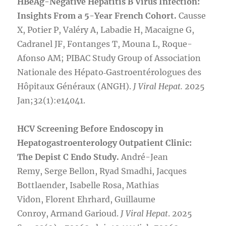
HBeAg-Negative Hepatitis B Virus Infection:
Insights From a 5-Year French Cohort.
Causse
X, Potier P, Valéry A, Labadie H, Macaigne G,
Cadranel JF, Fontanges T, Mouna L, Roque-
Afonso AM; PIBAC Study Group of Association
Nationale des Hépato‐Gastroentérologues des
Hôpitaux Généraux (ANGH).
J Viral Hepat.
2025
Jan;32(1):e14041.
HCV Screening Before Endoscopy in
Hepatogastroenterology Outpatient Clinic:
The Depist C Endo Study.
André-Jean
Remy, Serge Bellon, Ryad Smadhi, Jacques
Bottlaender, Isabelle Rosa, Mathias
Vidon, Florent Ehrhard, Guillaume
Conroy, Armand Garioud.
J Viral Hepat
. 2025