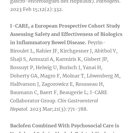
gastro-entérologues des Hôpitaux).
Pathogens
.
2023 Feb 15;12(2):332.
I-CARE, a European Prospective Cohort Study
Assessing Safety and Effectiveness of Biologics
in Inflammatory Bowel Disease.
Peyrin-
Biroulet L, Rahier JF, Kirchgesner J, Abitbol V,
Shaji S, Armuzzi A, Karmiris K, Gisbert JP,
Bossuyt P, Helwig U, Burisch J, Yanai H,
Doherty GA, Magro F, Molnar T, Löwenberg M,
Halfvarson J, Zagorowicz E, Rousseau H,
Baumann C, Baert F, Beaugerie L; I-CARE
Collaborator Group.
Clin Gastroenterol
Hepatol.
2023 Mar;21(3):771-788.
Baclofen Combined With Psychosocial Care is