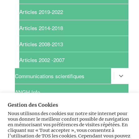
Articles 2019-2022
Articles 2014-2018
Articles 2008-2013
Articles 2002 -2007
ouvrir
Communications scientifiques
le
sous-
menu
ANGH Info
Gestion des Cookies
ouvrir
Recherche clinique
le
Nous utilisons des cookies sur notre site internet pour
sous-
vous donner le meilleur confort possible de navigation
menu
ouvrir
Pratique
en mémorisant vos préférences de visites répétées. En
le
cliquant sur « Tout accepter », vous consentez à
sous-
l’utilisation de TOS les cookies. Cependant vous pouvez
menu
ouvrir