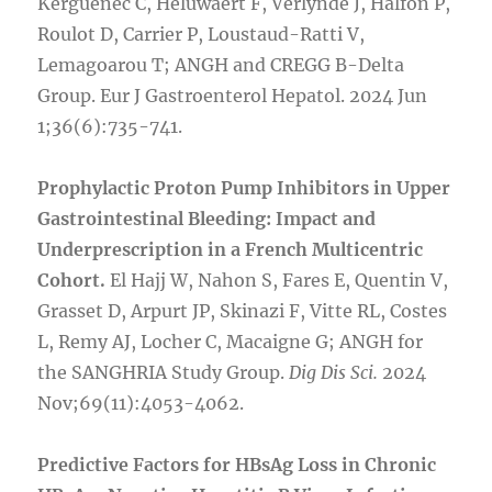
Kerguenec C, Heluwaert F, Verlynde J, Halfon P,
Roulot D, Carrier P, Loustaud-Ratti V,
Lemagoarou T; ANGH and CREGG B-Delta
Group. Eur J Gastroenterol Hepatol. 2024 Jun
1;36(6):735-741.
Prophylactic Proton Pump Inhibitors in Upper
Gastrointestinal Bleeding: Impact and
Underprescription in a French Multicentric
Cohort.
El Hajj W, Nahon S, Fares E, Quentin V,
Grasset D, Arpurt JP, Skinazi F, Vitte RL, Costes
L, Remy AJ, Locher C, Macaigne G; ANGH for
the SANGHRIA Study Group.
Dig Dis Sci.
2024
Nov;69(11):4053-4062.
Predictive Factors for HBsAg Loss in Chronic