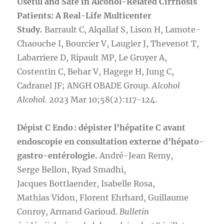
Useful and Safe in Alcohol-Related Cirrhosis
Patients: A Real-Life Multicenter
Study.
Barrault C, Alqallaf S, Lison H, Lamote-
Chaouche I, Bourcier V, Laugier J, Thevenot T,
Labarriere D, Ripault MP, Le Gruyer A,
Costentin C, Behar V, Hagege H, Jung C,
Cadranel JF; ANGH OBADE Group.
Alcohol
Alcohol.
2023 Mar 10;58(2):117-124.
Dépist C Endo : dépister l’hépatite C avant
endoscopie en consultation externe d’hépato-
gastro-entérologie.
André-Jean Remy,
Serge Bellon, Ryad Smadhi,
Jacques Bottlaender, Isabelle Rosa,
Mathias Vidon, Florent Ehrhard, Guillaume
Conroy, Armand Garioud.
Bulletin