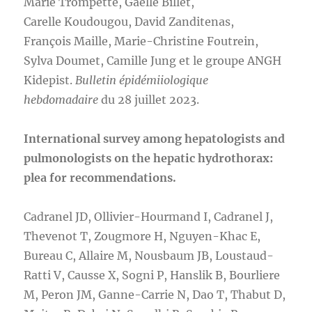
Marie Trompette, Gaëlle Billet,
Carelle Koudougou, David Zanditenas,
François Maille, Marie-Christine Foutrein,
Sylva Doumet, Camille Jung et le groupe ANGH
Kidepist.
Bulletin épidémiiologique
hebdomadaire
du 28 juillet 2023.
International survey among hepatologists and
pulmonologists on the hepatic hydrothorax:
plea for recommendations.
Cadranel JD, Ollivier-Hourmand I, Cadranel J,
Thevenot T, Zougmore H, Nguyen-Khac E,
Bureau C, Allaire M, Nousbaum JB, Loustaud-
Ratti V, Causse X, Sogni P, Hanslik B, Bourliere
M, Peron JM, Ganne-Carrie N, Dao T, Thabut D,