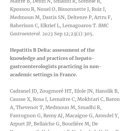
Maitre B, Debzi N, Smadhi R, Sombie R,
Kpossou R, Nouel O, Bissonnette J, Ruiz I,
Medmoun M, Dastis SN, Deltenre P, Artru F,
Raherison C, Elkrief L, Lemagoarou T.
BMC
Gastroenterol. 2023
Sep 12;23(1):305.
Hepatitis B Delta: assessment of the
knowledge and practices of hepato-
gastroenterologists practicing in non-
academic settings in France.
Cadranel JD, Zougmoré HT, Efole JN, Hanslik B,
Causse X, Rosa I, Lemaitre C, Mokhtari C, Baron
A, Thevenot T, Medmoun M, Smadhi R,
Fantognon G, Remy AJ, Macaigne G, Arondel Y,
Arpurt JP, Bellaiche G, Bourlière M, De