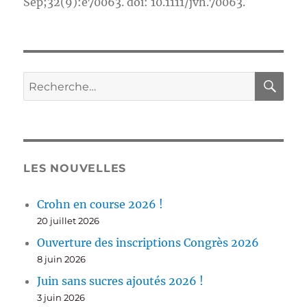
Sep;32(9):e70063. doi: 10.1111/jvh.70063.
RE
Recherche
pour :
LES NOUVELLES
Crohn en course 2026 !
20 juillet 2026
Ouverture des inscriptions Congrès 2026
8 juin 2026
Juin sans sucres ajoutés 2026 !
3 juin 2026