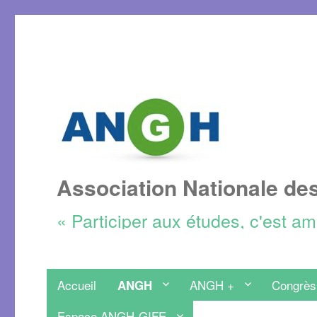
Association Nationale de
« Participer aux études, c'est a
Accueil
ANGH +
Congrès
ANGH
Espace ANGH-GIFE