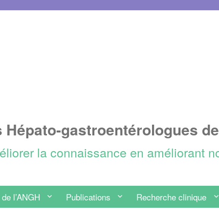
s Hépato-gastroentérologues d
méliorer la connaissance en améliorant n
 de l’ANGH
Publications
Recherche clinique