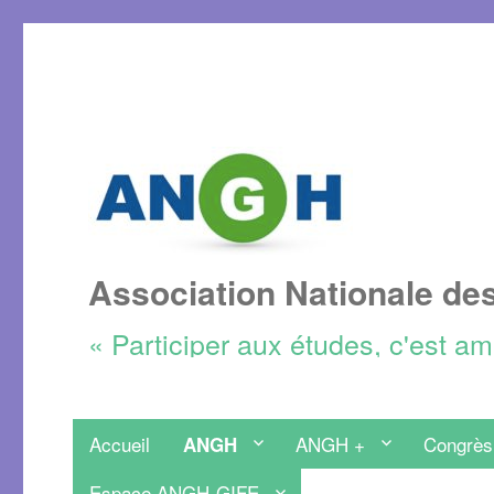
Association Nationale de
« Participer aux études, c'est a
Accueil
ANGH +
Congrès
ANGH
Espace ANGH-GIFE