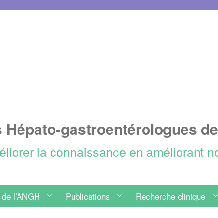
s Hépato-gastroentérologues d
méliorer la connaissance en améliorant n
 de l’ANGH
Publications
Recherche clinique