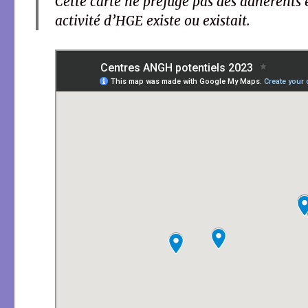
Cette carte ne préjuge pas des adhérents e
activité d’HGE existe ou existait.