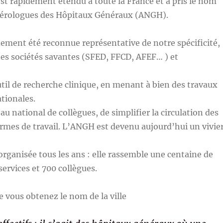
’est rapidement étendu à toute la France et a pris le nom
térologues des Hôpitaux Généraux (ANGH).
pidement été reconnue représentative de notre spécificité,
tes sociétés savantes (SFED, FFCD, AFEF… ) et
il de recherche clinique, en menant à bien des travaux
tionales.
au national de collègues, de simplifier la circulation des
rmes de travail. L’ANGH est devenu aujourd’hui un vivie
rganisée tous les ans : elle rassemble une centaine de
rvices et 700 collègues.
se vous obtenez le nom de la ville