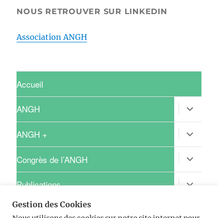
NOUS RETROUVER SUR LINKEDIN
Association ANGH
Accueil
ouvrir
ANGH
le
sous-
menu
ouvrir
ANGH +
le
sous-
menu
ouvrir
Congrès de l’ANGH
le
sous-
menu
ouvrir
Publications
le
sous-
Gestion des Cookies
menu
ouvrir
Recherche clinique
le