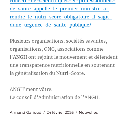
collectif-de-scientifiques-et-professionnels-
de-sante-appelle-le-premier-ministre-a-
rendre-le-nutri-score-obligatoire-il-sagit-
dune-urgence-de-sante-publique/
Plusieurs organisations, sociétés savantes,
organisations, ONG, associations comme
l’
ANGH
ont rejoint le mouvement et défendent
une transparence nutritionnelle en soutenant
la généralisation du Nutri-Score.
ANGH’ment vôtre.
Le conseil d’Administration de l’ANGH.
Auteur
Publié
Catégories
Armand Garioud
24 février 2026
Nouvelles
le