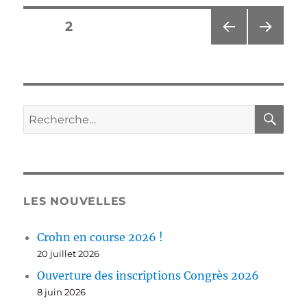
Pagination
PAGE
2
PAG
PAG
des
E
E
PRÉ
SUIV
publications
CÉD
ANT
ENT
E
RE
Recherche
E
pour :
LES NOUVELLES
Crohn en course 2026 !
20 juillet 2026
Ouverture des inscriptions Congrès 2026
8 juin 2026