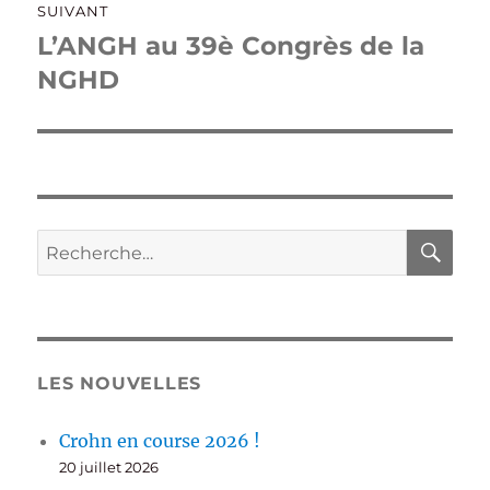
SUIVANT
L’ANGH au 39è Congrès de la
Publication
suivante :
NGHD
RE
Recherche
pour :
LES NOUVELLES
Crohn en course 2026 !
20 juillet 2026