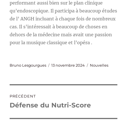
performant aussi bien sur le plan clinique
qu’endoscopique. Il participa à beaucoup études
de l’ ANGH incluant à chaque fois de nombreux
cas. Il s’intéressait à beaucoup de choses en
dehors de la médecine mais avait une passion
pour la musique classique et l’opéra .
Auteur
Publié
Catégories
Bruno Lesgourgues
13 novembre 2024
Nouvelles
le
Navigation
PRÉCÉDENT
de
Défense du Nutri-Score
Publication
précédente :
l’article