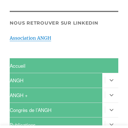
NOUS RETROUVER SUR LINKEDIN
Association ANGH
Accueil
ouvrir
ANGH
le
sous-
menu
ouvrir
ANGH +
le
sous-
menu
ouvrir
Congrès de l’ANGH
le
sous-
menu
ouvrir
Publications
le