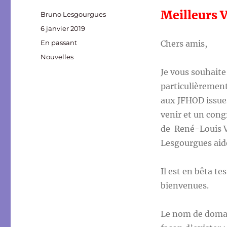
Meilleurs 
Auteur
Bruno Lesgourgues
Publié
6 janvier 2019
le
Format
En passant
Chers amis,
Catégories
Nouvelles
Je vous souhaite
particulièremen
aux JFHOD issues
venir et un cong
de René-Louis Vi
Lesgourgues aid
Il est en bêta t
bienvenues.
Le nom de doma