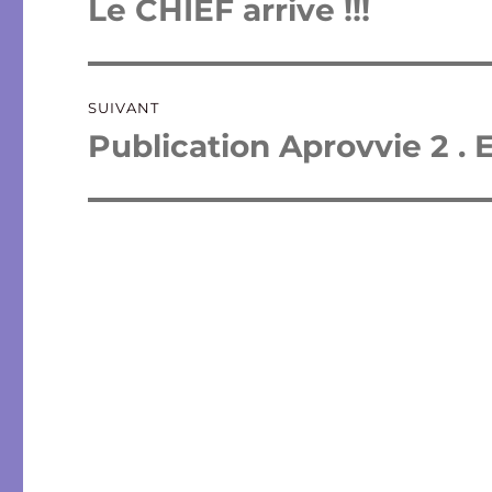
Le CHIEF arrive !!!
Publication
précédente :
l’article
SUIVANT
Publication Aprovvie 2 . 
Publication
suivante :