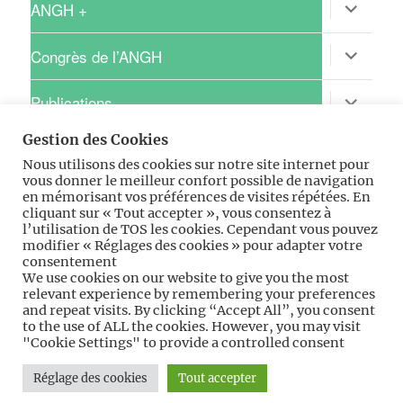
menu
ouvrir
ANGH +
le
sous-
menu
ouvrir
Congrès de l’ANGH
le
sous-
menu
ouvrir
Publications
le
sous-
Gestion des Cookies
menu
ouvrir
Recherche clinique
le
Nous utilisons des cookies sur notre site internet pour
sous-
vous donner le meilleur confort possible de navigation
menu
ouvrir
Pratique
en mémorisant vos préférences de visites répétées. En
le
cliquant sur « Tout accepter », vous consentez à
sous-
l’utilisation de TOS les cookies. Cependant vous pouvez
menu
ouvrir
Professionnel
modifier « Réglages des cookies » pour adapter votre
le
consentement
sous-
We use cookies on our website to give you the most
menu
ouvrir
Espace ANGH-GIFE
relevant experience by remembering your preferences
le
and repeat visits. By clicking “Accept All”, you consent
sous-
menu
to the use of ALL the cookies. However, you may visit
"Cookie Settings" to provide a controlled consent
Accueil
ANGH
ANGH
Congrès
Publications
Recherche
Pratique
Profession
Espa
+
de
clinique
ANG
Réglage des cookies
Tout accepter
l’ANGH
GIFE