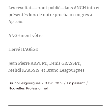
Les résultats seront publiés dans ANGH info et
présentés lors de notre prochain congrès à
Ajaccio.
ANGHment vôtre
Hervé HAGÈGE
Jean Pierre ARPURT, Denis GRASSET,
Mehdi KAASSIS et Bruno Lesgourgues
Auteur
Publié
Format
Catégories
Bruno Lesgourgues
8 avril 2019
En passant
le
Nouvelles
,
Professionnel
Navigation