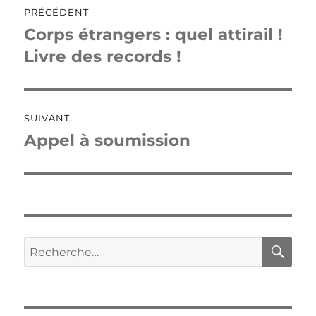
PRÉCÉDENT
de
Corps étrangers : quel attirail !
Publication
précédente :
Livre des records !
l’article
SUIVANT
Appel à soumission
Publication
suivante :
RE
Recherche
pour :