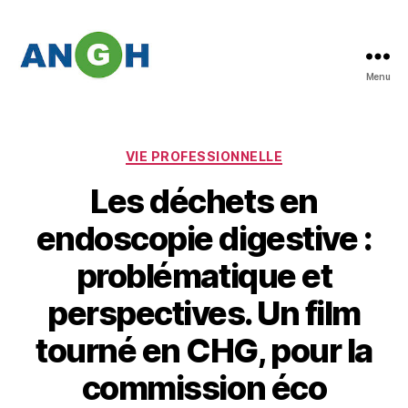
Menu
Abstracts
des
congrès
de
Catégories
VIE PROFESSIONNELLE
l'ANGH
Les déchets en
endoscopie digestive :
problématique et
perspectives. Un film
tourné en CHG, pour la
commission éco