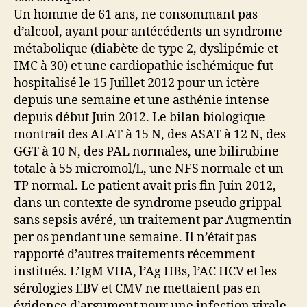
Un homme de 61 ans, ne consommant pas
d’alcool, ayant pour antécédents un syndrome
métabolique (diabète de type 2, dyslipémie et
IMC à 30) et une cardiopathie ischémique fut
hospitalisé le 15 Juillet 2012 pour un ictère
depuis une semaine et une asthénie intense
depuis début Juin 2012. Le bilan biologique
montrait des ALAT à 15 N, des ASAT à 12 N, des
GGT à 10 N, des PAL normales, une bilirubine
totale à 55 micromol/L, une NFS normale et un
TP normal. Le patient avait pris fin Juin 2012,
dans un contexte de syndrome pseudo grippal
sans sepsis avéré, un traitement par Augmentin
per os pendant une semaine. Il n’était pas
rapporté d’autres traitements récemment
institués. L’IgM VHA, l’Ag HBs, l’AC HCV et les
sérologies EBV et CMV ne mettaient pas en
évidence d’argument pour une infection virale