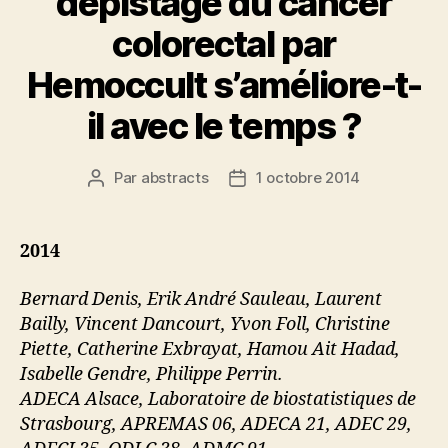
dépistage du cancer
colorectal par
Hemoccult s’améliore-t-
il avec le temps ?
Par
abstracts
1 octobre 2014
Auteur
Date
de
de
l’article
l’article
2014
Bernard Denis, Erik André Sauleau, Laurent
Bailly, Vincent Dancourt, Yvon Foll, Christine
Piette, Catherine Exbrayat, Hamou Ait Hadad,
Isabelle Gendre, Philippe Perrin.
ADECA Alsace, Laboratoire de biostatistiques de
Strasbourg, APREMAS 06, ADECA 21, ADEC 29,