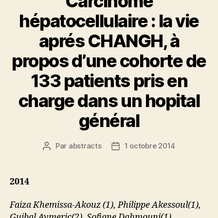
Carcinome
hépatocellulaire : la vie
aprés CHANGH, à
propos d’une cohorte de
133 patients pris en
charge dans un hopital
général
Par
abstracts
1 octobre 2014
Auteur
Date
de
de
l’article
l’article
2014
Faiza Khemissa-Akouz (1), Philippe Akessoul(1),
Guibal Aymeric(2), Sofiane Dahmouni(1),