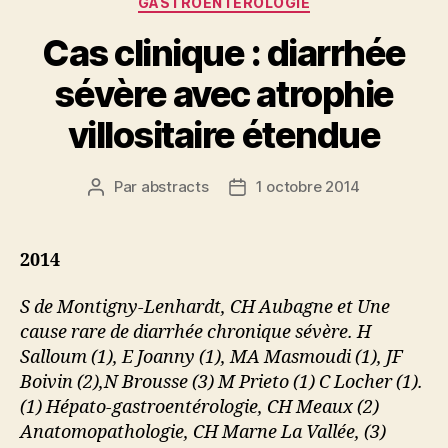
GASTROENTEROLOGIE
Cas clinique : diarrhée
sévère avec atrophie
villositaire étendue
Par
abstracts
1 octobre 2014
Auteur
Date
de
de
l’article
l’article
2014
S de Montigny-Lenhardt, CH Aubagne et Une
cause rare de diarrhée chronique sévère. H
Salloum (1), E Joanny (1), MA Masmoudi (1), JF
Boivin (2),N Brousse (3) M Prieto (1) C Locher (1).
(1) Hépato-gastroentérologie, CH Meaux (2)
Anatomopathologie, CH Marne La Vallée, (3)