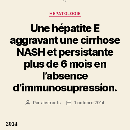
Catégories
HEPATOLOGIE
Une hépatite E
aggravant une cirrhose
NASH et persistante
plus de 6 mois en
l’absence
d’immunosupression.
Par
abstracts
1 octobre 2014
Auteur
Date
de
de
l’article
l’article
2014