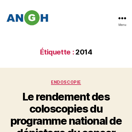
Menu
Abstracts
des
congrès
de
Étiquette :
2014
l'ANGH
Catégories
ENDOSCOPIE
Le rendement des
coloscopies du
programme national de