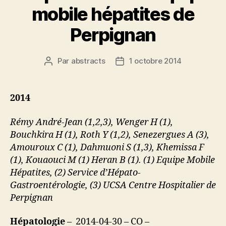
mobile hépatites de
Perpignan
Par
abstracts
1 octobre 2014
Auteur
Date
de
de
l’article
l’article
2014
Rémy André-Jean (1,2,3), Wenger H (1),
Bouchkira H (1), Roth Y (1,2), Senezergues A (3),
Amouroux C (1), Dahmuoni S (1,3), Khemissa F
(1), Kouaouci M (1) Heran B (1). (1) Equipe Mobile
Hépatites, (2) Service d’Hépato-
Gastroentérologie, (3) UCSA Centre Hospitalier de
Perpignan
Hépatologie
– 2014-04-30 – CO –