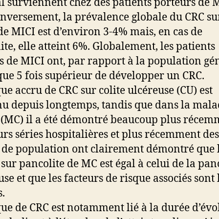
l surviennent chez des patients porteurs de 
t inversement, la prévalence globale du CRC su
de MICI est d’environ 3-4% mais, en cas de
ite, elle atteint 6%. Globalement, les patients
ts de MICI ont, par rapport à la population gé
que 5 fois supérieur de développer un CRC.
que accru de CRC sur colite ulcéreuse (CU) est
u depuis longtemps, tandis que dans la mala
(MC) il a été démontré beaucoup plus récem
urs séries hospitalières et plus récemment des
 de population ont clairement démontré que 
 sur pancolite de MC est égal à celui de la pan
se et que les facteurs de risque associés sont 
.
que de CRC est notamment lié à la durée d’évo