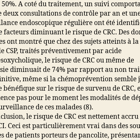
 50%. A coté du traitement, un suivi comport
e deux consultations de contrôle par an et un
llance endoscopique régulière ont été identifi
facteurs diminuant le risque de CRC. Des d
es ont montré que chez des sujets atteints à la 
de CSP, traités préventivement par acide
soxycholique, le risque de CRC ou même de
sie diminuait de 74% par rapport au non trait
initive, même si la chémoprévention semble 
e bénéfique sur le risque de survenu de CRC, e
uence pas pour le moment les modalités de dé
surveillance de ces malades (8).
clusion, le risque de CRC est nettement accru
CI. Ceci est particulièrement vrai dans des sou
s de patients porteurs de pancolite, présenta