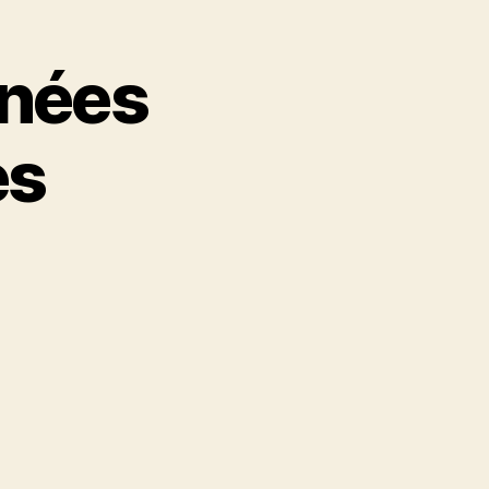
nnées
es