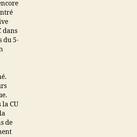
encore
ontré
ive
C dans
s du 5-
un
mé.
urs
ue.
 la CU
la
as de
ment