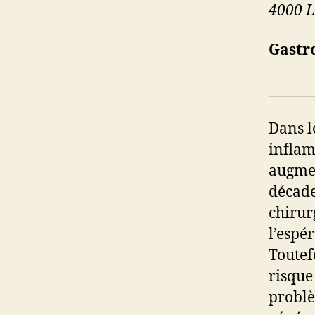
4000 L
Gastr
______
Dans l
inflam
augmen
décade
chirur
l’espé
Toutef
risque
problè