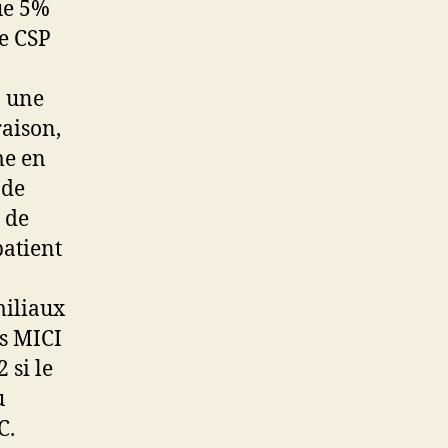
ue 5%
ne CSP
à une
raison,
me en
 de
 de
patient
miliaux
es MICI
2 si le
u
C.