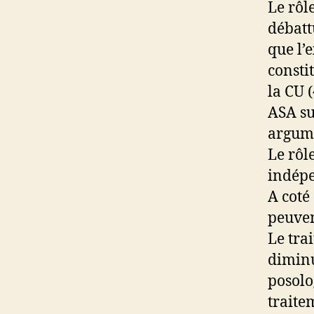
Le rôl
débatt
que l’
consti
la CU 
ASA su
argume
Le rôl
indépe
A coté
peuven
Le tra
diminu
posolog
traite