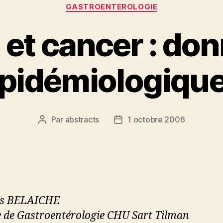
Catégories
GASTROENTEROLOGIE
 et cancer : do
pidémiologiqu
Par
abstracts
1 octobre 2006
Auteur
Date
de
de
l’article
l’article
es BELAICHE
e de Gastroentérologie CHU Sart Tilman