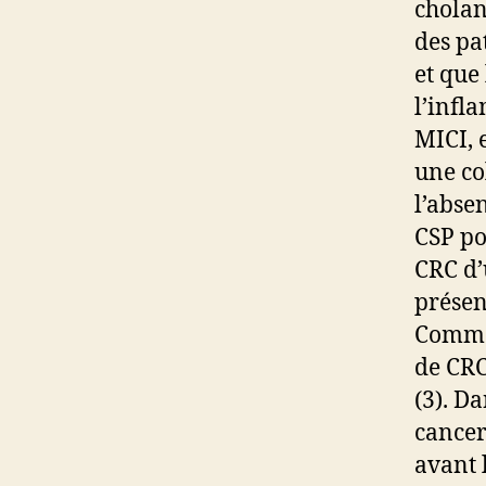
cholan
des pa
et que 
l’infl
MICI, 
une co
l’abse
CSP po
CRC d’
présen
Comme 
de CRC
(3). Da
cancer
avant 