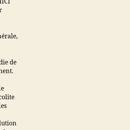
MICI
r
nérale,
die de
ment.
le
colite
les
lution