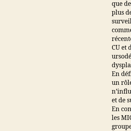
que de
plus d
survei
comme 
récent
CU et 
ursodé
dyspla
En déf
un rôl
n’infl
et de 
En con
les MI
groupe