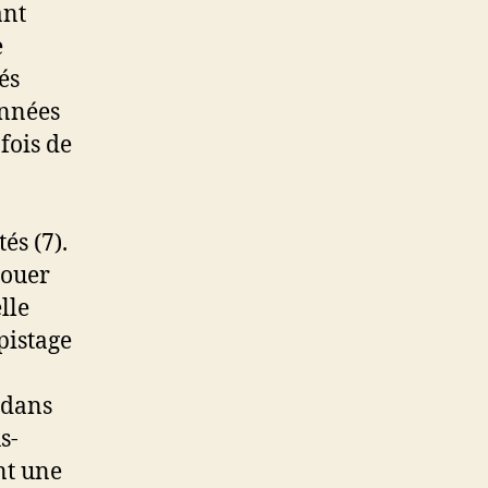
ant
e
és
onnées
fois de
és (7).
jouer
lle
pistage
 dans
s-
nt une