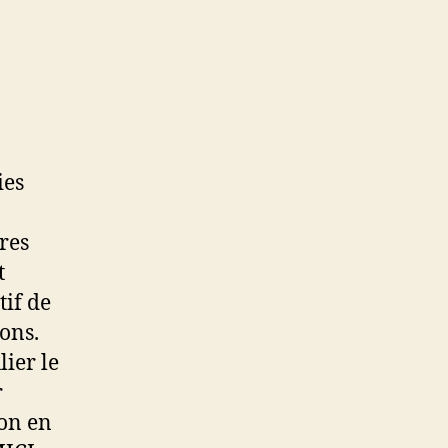
ies
res
t
tif de
ions.
lier le
r
on en