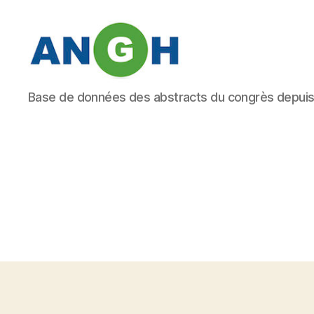
Abstracts
Base de données des abstracts du congrès depui
des
congrès
de
l'ANGH