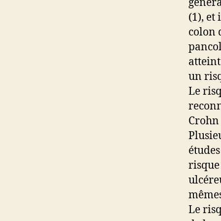
généra
(1), e
colon 
pancol
attein
un ris
Le ris
reconn
Crohn 
Plusie
études
risque
ulcéreu
mêmes
Le ris