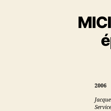
MICI
é
2006
Jacqu
Servic