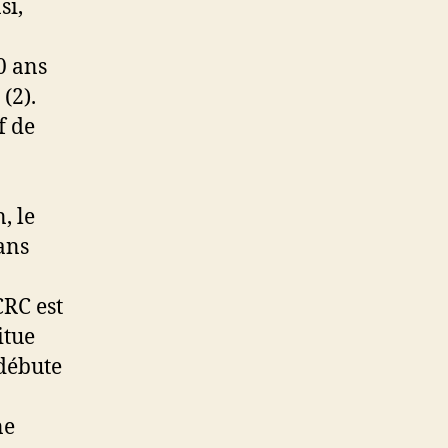
si,
0 ans
(2).
f de
, le
ans
.
CRC est
itue
 débute
ne