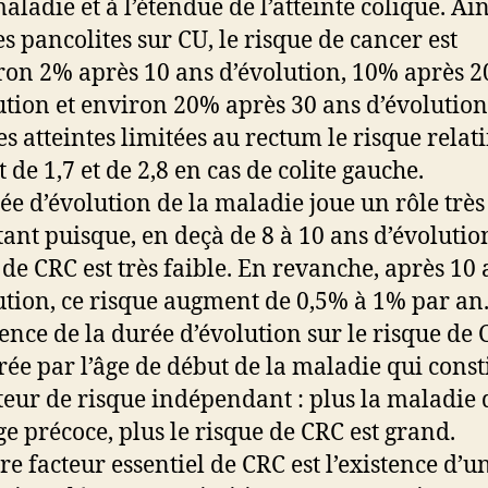
aladie et à l’étendue de l’atteinte colique. Ain
es pancolites sur CU, le risque de cancer est
ron 2% après 10 ans d’évolution, 10% après 2
ution et environ 20% après 30 ans d’évolution 
es atteintes limitées au rectum le risque relati
 de 1,7 et de 2,8 en cas de colite gauche.
ée d’évolution de la maladie joue un rôle très
ant puisque, en deçà de 8 à 10 ans d’évolution
 de CRC est très faible. En revanche, après 10 
ution, ce risque augment de 0,5% à 1% par an
uence de la durée d’évolution sur le risque de 
ée par l’âge de début de la maladie qui const
teur de risque indépendant : plus la maladie
ge précoce, plus le risque de CRC est grand.
re facteur essentiel de CRC est l’existence d’u