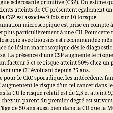
gite sclérosante primitive (CSP). On estime q
tients atteints de CU présentent également u
la CSP est associée 9 fois sur 10 lorsque
ammation microscopique est prise en compte 
et plus particulièrement à une CU. Pour cette 
loscopie avec biopsies est recommandée mê
nce de lésion macroscopique dès le diagnostic
sé. La présence d’une CSP augmente le risque
un facteur 5 et ce risque atteint 50% chez un 
tant une CU évoluant depuis 25 ans.
pour le CRC sporadique, les antécédents fa
 augmentent le risque d’un tel cancer dans l
ns la CU le risque relatif est de 2,5 et atteint 9,
 chez un parent du premier degré est surven
l’âge de 50 ans aussi bien dans la CU que la M