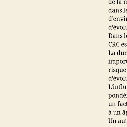
de la m
dans l
d’envi
d’évol
Dans l
CRC est
La dur
import
risque
d’évol
L’infl
pondér
un fac
à un â
Un aut