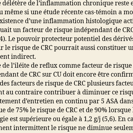
e délétère de l’inflammation chronique reste 
u même si une étude récente cas-témoin a m
existence d’une inflammation histologique act
tuait un facteur de risque indépendant de CR
(4). Le pouvoir protecteur potentiel des dérivé
r le risque de CRC pourrait aussi constituer 
nt indirect.
e de l’iléite de reflux comme facteur de risque
ndant de CRC sur CU doit encore être confir
 des facteurs de risque de CRC plusieurs facte
t au contraire contribuer à diminuer ce risq
itement d’entretien en continu par 5 ASA dans
e de 75% le risque de CRC et de 90% lorsque 
ie est supérieure ou égale à 1,2 g/j (5,6). En c
ment intermittent le risque ne diminue seule