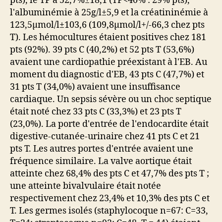
pts), le TP à 52,7%±18,1 (TP<40% : 29% pts),
l'albuminémie à 25g/l±5,9 et la créatininémie à
123,5μmol/l±103,6 (109,8μmol/l+/-66,3 chez pts
T). Les hémocultures étaient positives chez 181
pts (92%). 39 pts C (40,2%) et 52 pts T (53,6%)
avaient une cardiopathie préexistant à l'EB. Au
moment du diagnostic d'EB, 43 pts C (47,7%) et
31 pts T (34,0%) avaient une insuffisance
cardiaque. Un sepsis sévère ou un choc septique
était noté chez 33 pts C (33,3%) et 23 pts T
(23,0%). La porte d'entrée de l'endocardite était
digestive-cutanée-urinaire chez 41 pts C et 21
pts T. Les autres portes d'entrée avaient une
fréquence similaire. La valve aortique était
atteinte chez 68,4% des pts C et 47,7% des pts T ;
une atteinte bivalvulaire était notée
respectivement chez 23,4% et 10,3% des pts C et
T. Les germes isolés (staphylocoque n=67: C=33,