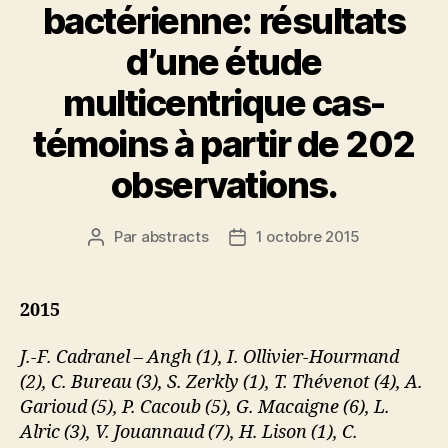
bactérienne: résultats
d’une étude
multicentrique cas-
témoins à partir de 202
observations.
Par
abstracts
1 octobre 2015
Auteur
Date
de
de
l’article
l’article
2015
J.-F. Cadranel – Angh (1), I. Ollivier-Hourmand
(2), C. Bureau (3), S. Zerkly (1), T. Thévenot (4), A.
Garioud (5), P. Cacoub (5), G. Macaigne (6), L.
Alric (3), V. Jouannaud (7), H. Lison (1), C.