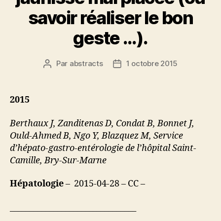
savoir réaliser le bon
geste …).
Par
abstracts
1 octobre 2015
Auteur
Date
de
de
l’article
l’article
2015
Berthaux J, Zanditenas D, Condat B, Bonnet J,
Ould-Ahmed B, Ngo Y, Blazquez M, Service
d’hépato-gastro-entérologie de l’hôpital Saint-
Camille, Bry-Sur-Marne
Hépatologie
– 2015-04-28 – CC –
________________________________