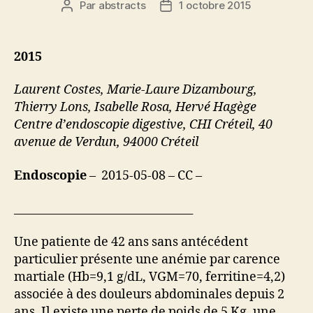
Par
abstracts
1 octobre 2015
Auteur
Date
de
de
l’article
l’article
2015
Laurent Costes, Marie-Laure Dizambourg,
Thierry Lons, Isabelle Rosa, Hervé Hagège
Centre d’endoscopie digestive, CHI Créteil, 40
avenue de Verdun, 94000 Créteil
Endoscopie
– 2015-05-08 – CC –
________________________________
Une patiente de 42 ans sans antécédent
particulier présente une anémie par carence
martiale (Hb=9,1 g/dL, VGM=70, ferritine=4,2)
associée à des douleurs abdominales depuis 2
ans. Il existe une perte de poids de 5 Kg, une