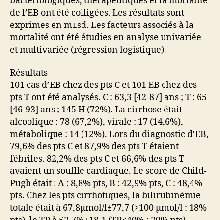
bactériologiques, thérapeutiques et la mortalité
de l’EB ont été colligées. Les résultats sont
exprimes en m±sd. Les facteurs associés à la
mortalité ont été étudies en analyse univariée
et multivariée (régression logistique).
Résultats
101 cas d’EB chez des pts C et 101 EB chez des
pts T ont été analysés. C : 63,3 [42-87] ans ; T : 65
[46-93] ans ; 145 H (72%). La cirrhose était
alcoolique : 78 (67,2%), virale : 17 (14,6%),
métabolique : 14 (12%). Lors du diagnostic d’EB,
79,6% des pts C et 87,9% des pts T étaient
fébriles. 82,2% des pts C et 66,6% des pts T
avaient un souffle cardiaque. Le score de Child-
Pugh était : A : 8,8% pts, B : 42,9% pts, C : 48,4%
pts. Chez les pts cirrhotiques, la bilirubinémie
totale était à 67,8μmol/l±77,7 (>100 μmol/l : 18%