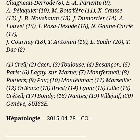
Chagneau-Derrode (8), E.-A. Pariente (9),
A. Pélaquier (10), M. Bourlière (11), X. Causse
(12), J.-B. Nousbaum (13), J. Dumortier (14), A.
Louvet (15), I. Rosa-Hézode (16), N. Ganne-Carrié
(17),
J. Gournay (18), T. Antonini (19), L. Spahr (20), T.
Dao (2)
(1) Creil; (2) Caen; (3) Toulouse; (4) Besançon; (5)
Paris; (6) Lagny-sur-Marne; (7) Montfermeil; (8)
Poitiers; (9) Pau; (10) Montélimar; (11) Marseille;
(12) Orléans; (13) Brest; (14) Lyon; (15) Lille; (16)
Créteil; (17) Bondy; (18) Nantes; (19) Villejuif; (20)
Genève, SUISSE.
Hépatologie
– 2015-04-28 – CO –
________________________________