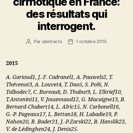
cirrhotique en France:
des résultats qui
interrogent.
Par
abstracts
1 octobre 2015
Auteur
Date
de
de
l’article
l’article
2015
A. Garioud1, J.-F. Cadranel1, A. Pauwels2, T.
Thévenot3, A. Louvet4, T. Dao5, S. Pol6, N.
Talbodec7, C. Bureau8, D. Thabut9, L. Elkrief10,
T.Antonini11, V. Jouannaud12, G. Macaigne13, B.
Bernard-Chabert14, L. Alric15, N. Carbonell16,
G.-P. Pageaux17, L. Bettan18, H. Labadie19, P.
Nahon20, R. Bader21, J.-P.Zarski22, B. Hanslik23,
V. de Lédinghen24, J. Denis25.