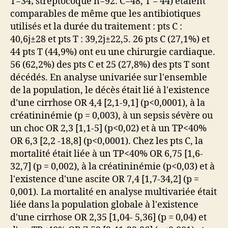
T=34; streptocoque n=92: C=48, T = 44) étaient
comparables de même que les antibiotiques
utilisés et la durée du traitement : pts C :
40,6j±28 et pts T : 39,2j±22,5. 26 pts C (27,1%) et
44 pts T (44,9%) ont eu une chirurgie cardiaque.
56 (62,2%) des pts C et 25 (27,8%) des pts T sont
décédés. En analyse univariée sur l'ensemble
de la population, le décès était lié à l'existence
d'une cirrhose OR 4,4 [2,1-9,1] (p<0,0001), à la
créatininémie (p = 0,003), à un sepsis sévère ou
un choc OR 2,3 [1,1-5] (p<0,02) et à un TP<40%
OR 6,3 [2,2 -18,8] (p<0,0001). Chez les pts C, la
mortalité était liée à un TP<40% OR 6,75 [1,6-
32,7] (p = 0,002), à la créatininémie (p<0,03) et à
l'existence d'une ascite OR 7,4 [1,7-34,2] (p =
0,001). La mortalité en analyse multivariée était
liée dans la population globale à l'existence
d'une cirrhose OR 2,35 [1,04- 5,36] (p = 0,04) et