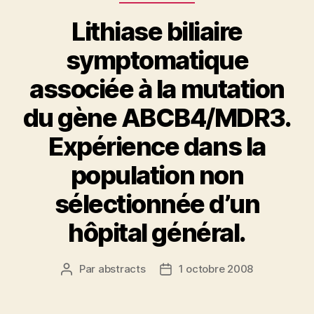
Lithiase biliaire
symptomatique
associée à la mutation
du gène ABCB4/MDR3.
Expérience dans la
population non
sélectionnée d’un
hôpital général.
Par
abstracts
1 octobre 2008
Auteur
Date
de
de
l’article
l’article