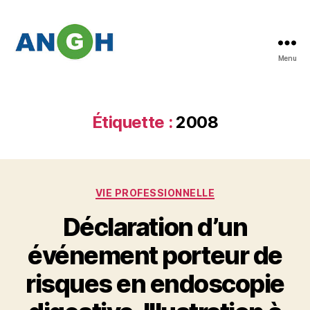
Menu
Abstracts
des
congrès
de
Étiquette :
2008
l'ANGH
Catégories
VIE PROFESSIONNELLE
Déclaration d’un
événement porteur de
risques en endoscopie