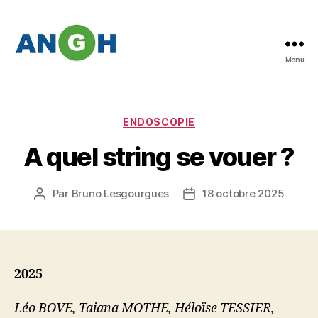
Menu
Abstracts
des
congrès
de
Catégories
ENDOSCOPIE
l'ANGH
A quel string se vouer ?
Par
Bruno Lesgourgues
18 octobre 2025
Auteur
Date
de
de
l’article
l’article
2025
Léo BOVE, Taiana MOTHE, Héloïse TESSIER,