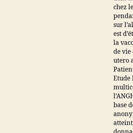
chez l
pendan
sur l’a
est d’é
la vac
de vie
utero 
Patien
Etude 
multic
l’ANGH
base d
anonym
attein
donnan