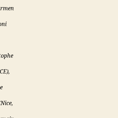
armen
oni
stophe
CE),
e
Nice,