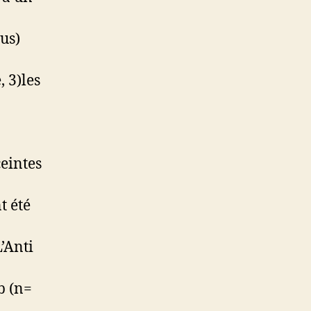
us)
 3)les
eintes
t été
L’Anti
b (n=