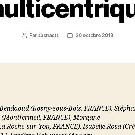
ulticentriq
Par
abstracts
20 octobre 2018
Auteur
Date
de
de
l’article
l’article
Bendaoud (Rosny-sous-Bois, FRANCE), Stépha
 (Montfermeil, FRANCE), Morgane
La Roche-sur-Yon, FRANCE), Isabelle Rosa (Crét