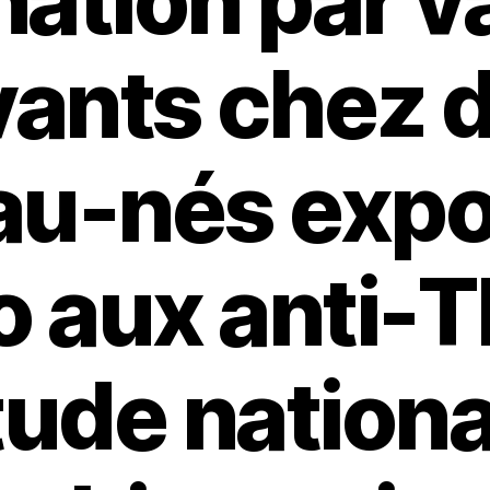
nation par v
vants chez 
u-nés expo
o aux anti-T
tude nationa