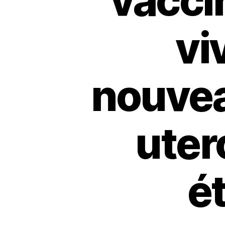
vacci
vi
nouvea
uter
é