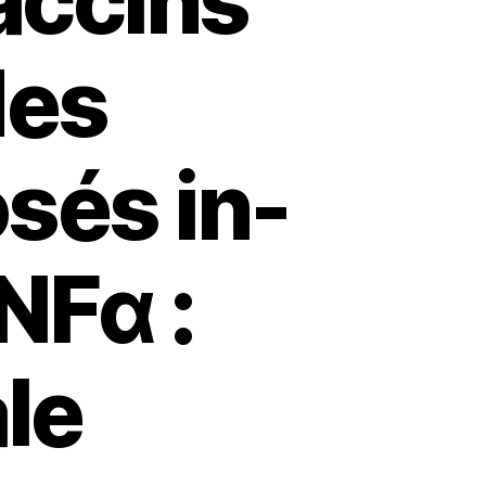
accins
des
sés in-
NFα :
le