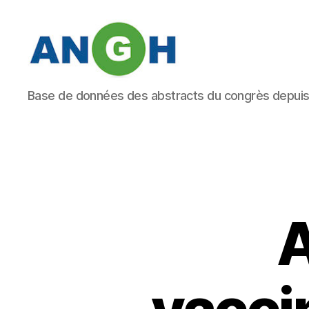
Abstracts
Base de données des abstracts du congrès depui
des
congrès
de
l'ANGH
A