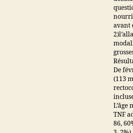
questi
nourri
avant 
2)l’al
modali
grosse
Résult
De fév
(113 m
rectoc
inclus
L’âge 
TNF ad
86, 60
3, 2%)