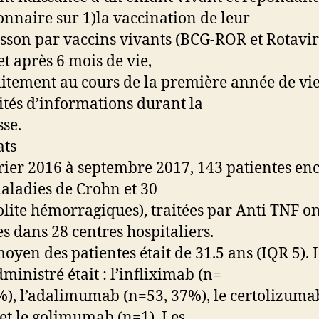
onnaire sur 1)la vaccination de leur
sson par vaccins vivants (BCG-ROR et Rotavir
et après 6 mois de vie,
laitement au cours de la première année de vie,
tés d’informations durant la
sse.
ats
rier 2016 à septembre 2017, 143 patientes enc
aladies de Crohn et 30
olite hémorragiques), traitées par Anti TNF on
es dans 28 centres hospitaliers.
moyen des patientes était de 31.5 ans (IQR 5). 
ministré était : l’infliximab (n=
%), l’adalimumab (n=53, 37%), le certolizuma
 et le golimumab (n=1). Les