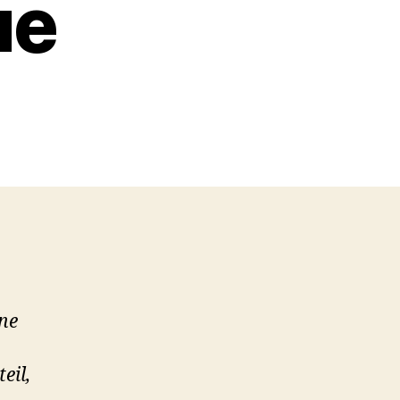
ue
ne
eil,