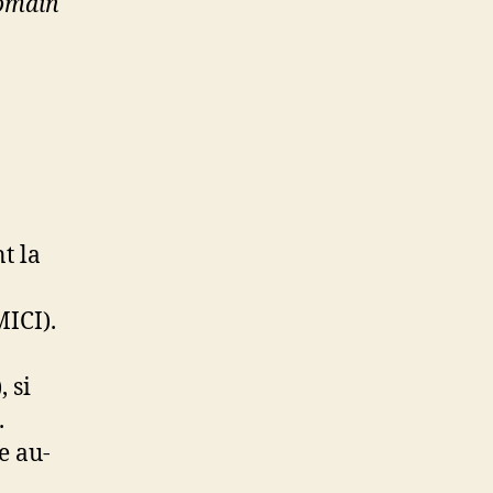
Romain
t la
MICI).
 si
.
e au-