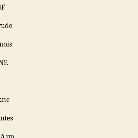
NF
étude
mois
NF.
 une
intes
 à un