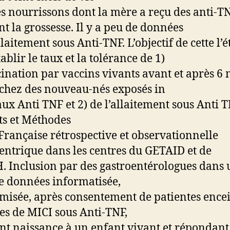
es nourrissons dont la mère a reçu des anti-T
t la grossesse. Il y a peu de données
llaitement sous Anti-TNF. L’objectif de cette l’
tablir le taux et la tolérance de 1)
cination par vaccins vivants avant et après 6 
 chez des nouveau-nés exposés in
aux Anti TNF et 2) de l’allaitement sous Anti T
ts et Méthodes
Française rétrospective et observationnelle
entrique dans les centres du GETAID et de
. Inclusion par des gastroentérologues dans
e données informatisée,
isée, après consentement de patientes ence
tes de MICI sous Anti-TNF,
t naissance à un enfant vivant et répondant