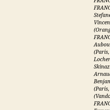
FRANCE
FRANCE
Stefan
Vincen
(Orang
FRANCE
Aubour
(Paris
Locher
Skinaz
Arnaud
Benjam
(Paris
(Vando
FRANCE