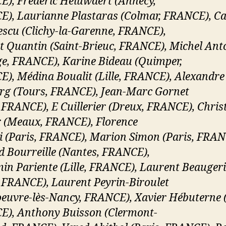
), Frédéric Heluwaert (Annecy,
), Laurianne Plastaras (Colmar, FRANCE), C
escu (Clichy-la-Garenne, FRANCE),
t Quantin (Saint-Brieuc, FRANCE), Michel Ant
e, FRANCE), Karine Bideau (Quimper,
), Médina Boualit (Lille, FRANCE), Alexandre
g (Tours, FRANCE), Jean-Marc Gornet
, FRANCE), E Cuillerier (Dreux, FRANCE), Chri
 (Meaux, FRANCE), Florence
i (Paris, FRANCE), Marion Simon (Paris, FRAN
 Bourreille (Nantes, FRANCE),
in Pariente (Lille, FRANCE), Laurent Beaugeri
, FRANCE), Laurent Peyrin-Biroulet
euvre-lès-Nancy, FRANCE), Xavier Hébuterne (
), Anthony Buisson (Clermont-