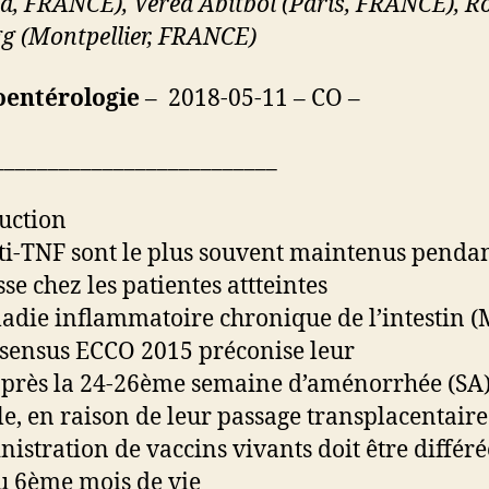
d, FRANCE), Vered Abitbol (Paris, FRANCE), 
g (Montpellier, FRANCE)
oentérologie
– 2018-05-11 – CO –
__________________________
uction
ti-TNF sont le plus souvent maintenus pendan
se chez les patientes attteintes
adie inflammatoire chronique de l’intestin (
sensus ECCO 2015 préconise leur
après la 24-26ème semaine d’aménorrhée (SA),
le, en raison de leur passage transplacentaire
nistration de vaccins vivants doit être différé
u 6ème mois de vie