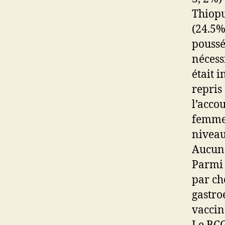
Thiopu
(24.5%
poussé
nécess
était 
repris
l’acco
femmes
niveau 
Aucune
Parmi l
par ch
gastro
vaccin