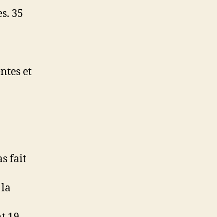
s. 35
ntes et
s fait
 la