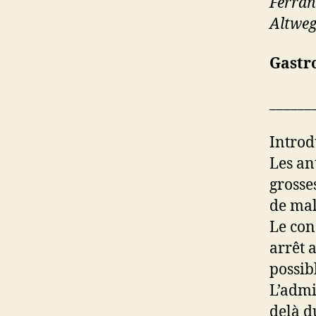
Ferran
Altweg
Gastr
______
Introd
Les an
grosses
de mal
Le con
arrêt 
possib
L’admi
delà d