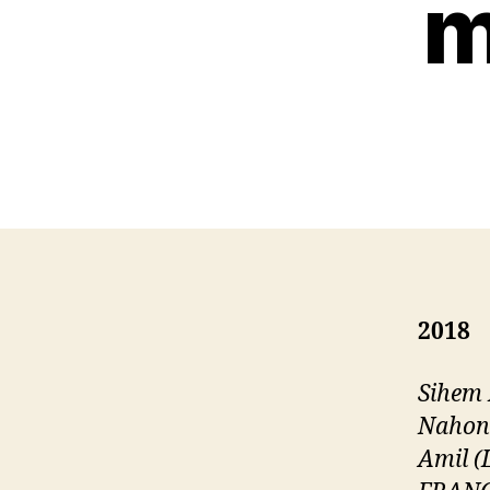
m
2018
Sihem 
Nahon
Amil (