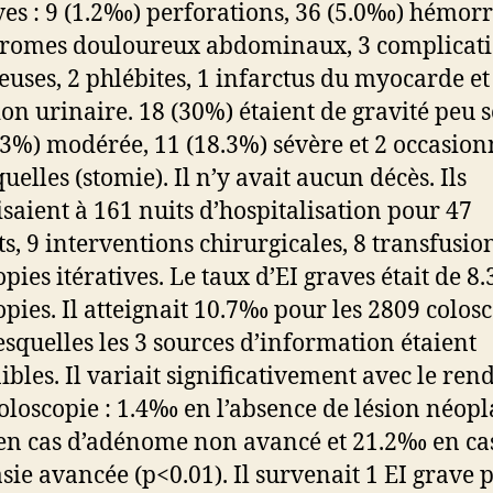
ves : 9 (1.2‰) perforations, 36 (5.0‰) hémorr
romes douloureux abdominaux, 3 complicat
ieuses, 2 phlébites, 1 infarctus du myocarde et
ion urinaire. 18 (30%) étaient de gravité peu s
.3%) modérée, 11 (18.3%) sévère et 2 occasion
uelles (stomie). Il n’y avait aucun décès. Ils
saient à 161 nuits d’hospitalisation pour 47
ts, 9 interventions chirurgicales, 8 transfusion
opies itératives. Le taux d’EI graves était de 
opies. Il atteignait 10.7‰ pour les 2809 colos
esquelles les 3 sources d’information étaient
ibles. Il variait significativement avec le re
coloscopie : 1.4‰ en l’absence de lésion néopl
n cas d’adénome non avancé et 21.2‰ en ca
sie avancée (p<0.01). Il survenait 1 EI grave 