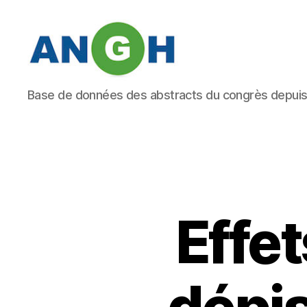
Abstracts
Base de données des abstracts du congrès depui
des
congrès
de
l'ANGH
Effet