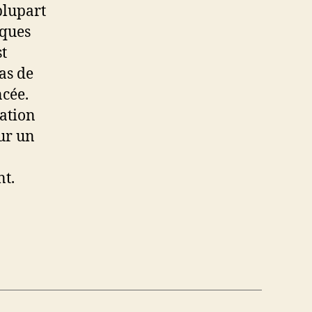
plupart
sques
st
as de
cée.
cation
our un
nt.