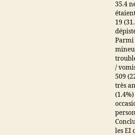
35.4 n
étaient
19 (31
dépist
Parmi 
mineur
troubl
/ vomi
509 (2
très a
(1.4%)
occasi
person
Conclu
les EI