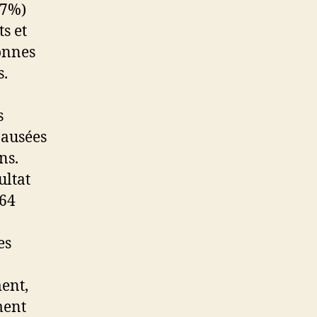
.7%)
ts et
onnes
s.
s
nausées
ns.
ultat
 64
es
ment,
ment