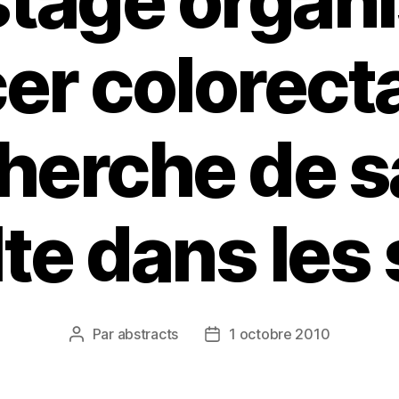
tage organ
er colorecta
herche de 
te dans les 
Par
abstracts
1 octobre 2010
Auteur
Date
de
de
l’article
l’article