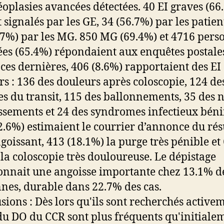
éoplasies avancées détectées. 40 EI graves (66
 signalés par les GE, 34 (56.7%) par les patien
.7%) par les MG. 850 MG (69.4%) et 4716 pers
ées (65.4%) répondaient aux enquêtes postale
ces dernières, 406 (8.6%) rapportaient des EI
s : 136 des douleurs après coloscopie, 124 de
es du transit, 115 des ballonnements, 35 des 
ssements et 24 des syndromes infectieux béni
2.6%) estimaient le courrier d’annonce du rés
ngoissant, 413 (18.1%) la purge très pénible et
 la coloscopie très douloureuse. Le dépistage
onnait une angoisse importante chez 13.1% d
nes, durable dans 22.7% des cas.
sions : Dès lors qu'ils sont recherchés active
 du DO du CCR sont plus fréquents qu'initiale