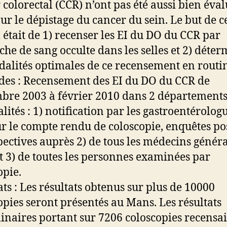
 colorectal (CCR) n’ont pas été aussi bien éval
ur le dépistage du cancer du sein. Le but de c
l était de 1) recenser les EI du DO du CCR par
che de sang occulte dans les selles et 2) déte
dalités optimales de ce recensement en routi
es : Recensement des EI du DO du CCR de
bre 2003 à février 2010 dans 2 départements
lités : 1) notification par les gastroentérolog
ur le compte rendu de coloscopie, enquêtes po
pectives auprès 2) de tous les médecins généra
t 3) de toutes les personnes examinées par
opie.
ats : Les résultats obtenus sur plus de 10000
opies seront présentés au Mans. Les résultats
inaires portant sur 7206 coloscopies recensa