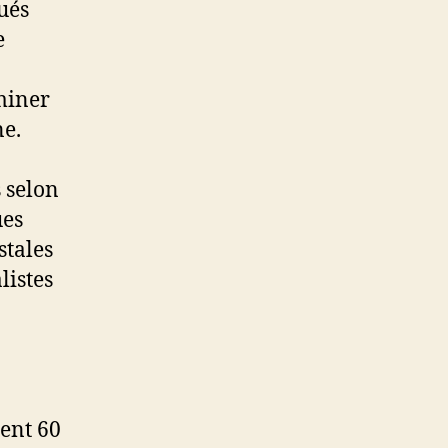
ués
e
rminer
ne.
 selon
ues
stales
listes
ient 60