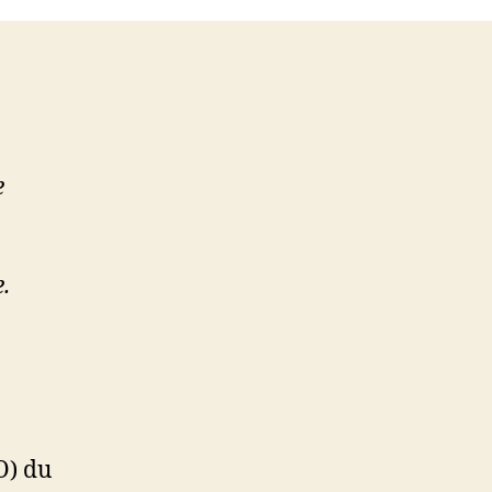
e
.
O) du