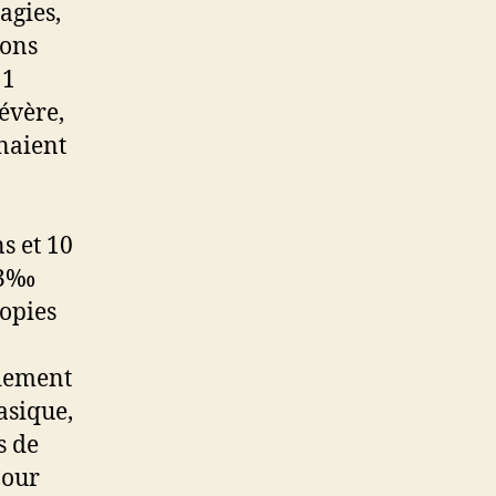
agies,
ions
 1
évère,
naient
s et 10
8.3‰
copies
ndement
asique,
s de
pour