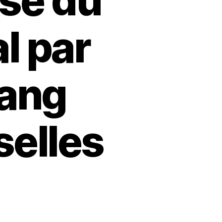
isé du
l par
sang
selles