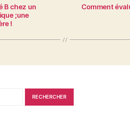
té B chez un
Comment évalu
ique ;une
re !