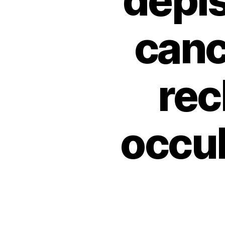
dépis
canc
rec
occul