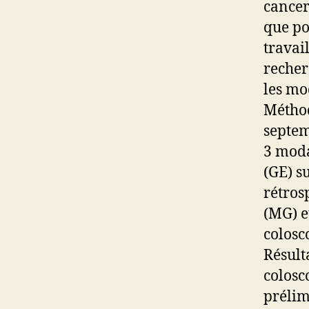
cancer
que po
travai
recher
les mo
Méthod
septem
3 moda
(GE) s
rétros
(MG) e
colosc
Résult
colosc
prélim