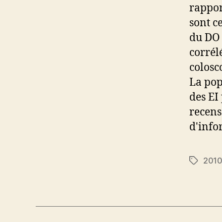
rappor
sont c
du DO 
corrél
colosc
La pop
des EI
recens
d'info
201
Étiquett