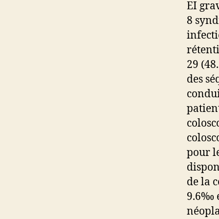
EI gra
8 synd
infect
rétent
29 (48
des séq
condui
patien
colosc
colosc
pour l
dispon
de la 
9.6‰ e
néopla