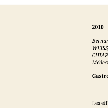
2010
Berna
WEISS,
CHIAPP
Médeci
Gastr
______
Les ef