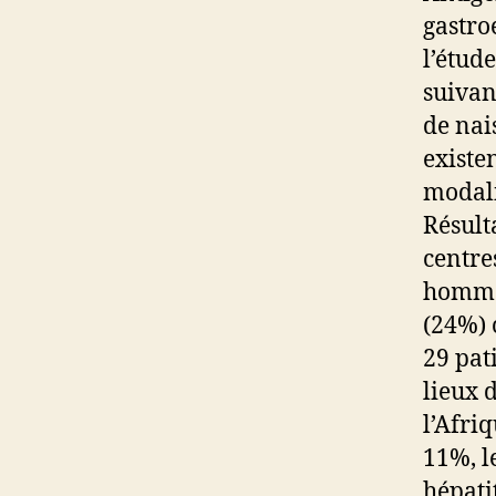
gastro
l’étud
suivan
de nai
existe
modali
Résult
centres
hommes
(24%) 
29 pat
lieux 
l’Afri
11%, l
hépati