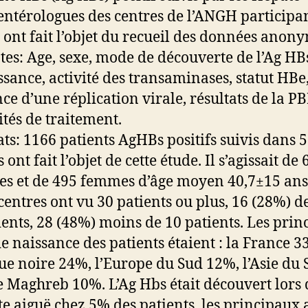
entérologues des centres de l’ANGH participan
e ont fait l’objet du recueil des données anon
tes: Age, sexe, mode de découverte de l’Ag HBs
ssance, activité des transaminases, statut HBe
nce d’une réplication virale, résultats de la P
tés de traitement.
ats: 1166 patients AgHBs positifs suivis dans 
 ont fait l’objet de cette étude. Il s’agissait de
 et de 495 femmes d’âge moyen 40,7±15 ans
centres ont vu 30 patients ou plus, 16 (28%) d
ients, 28 (48%) moins de 10 patients. Les pri
de naissance des patients étaient : la France 3
que noire 24%, l’Europe du Sud 12%, l’Asie du 
e Maghreb 10%. L’Ag Hbs était découvert lors
te aiguë chez 5% des patients, les principaux 