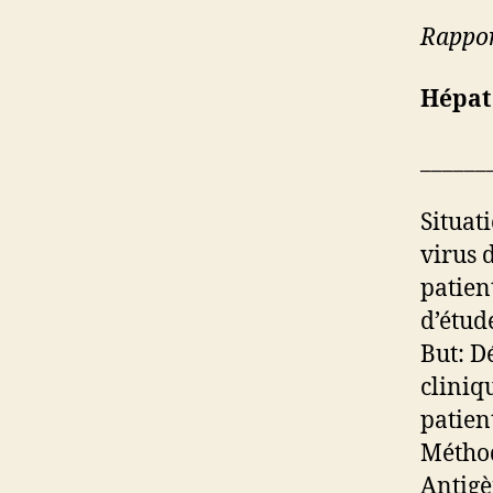
Rappor
Hépat
______
Situat
virus 
patien
d’étud
But: D
cliniq
patien
Méthod
Antigè