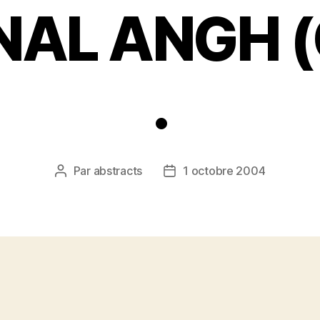
NAL ANGH (
.
Par
abstracts
1 octobre 2004
Auteur
Date
de
de
l’article
l’article