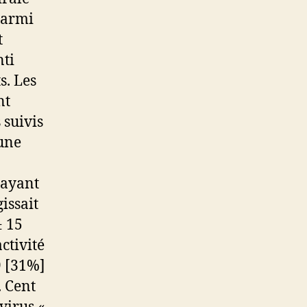
Parmi
t
nti
s. Les
nt
 suivis
 une
 ayant
issait
± 15
ctivité
9 [31%]
 Cent