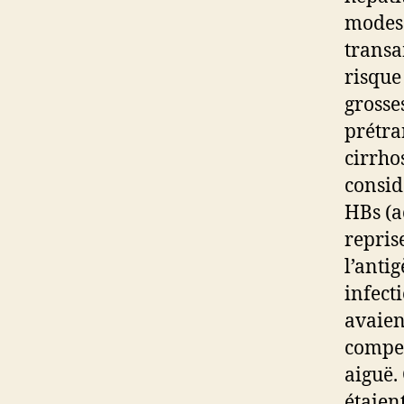
modes 
transa
risque
grosse
prétra
cirrho
consid
HBs (a
repris
l’anti
infect
avaien
compen
aiguë.
étaien