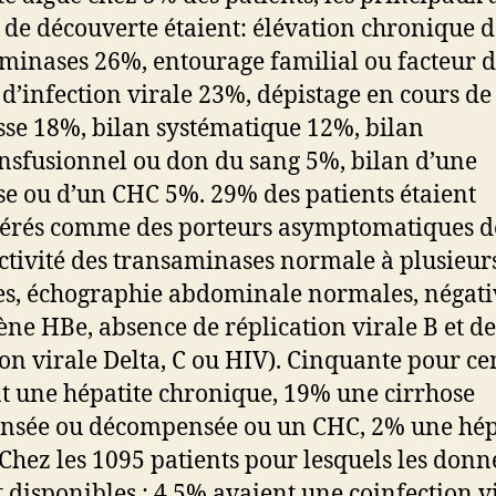
de découverte étaient: élévation chronique d
minases 26%, entourage familial ou facteur 
 d’infection virale 23%, dépistage en cours de
sse 18%, bilan systématique 12%, bilan
nsfusionnel ou don du sang 5%, bilan d’une
se ou d’un CHC 5%. 29% des patients étaient
érés comme des porteurs asymptomatiques de
ctivité des transaminases normale à plusieur
es, échographie abdominale normales, négati
gène HBe, absence de réplication virale B et de
ion virale Delta, C ou HIV). Cinquante pour ce
t une hépatite chronique, 19% une cirrhose
sée ou décompensée ou un CHC, 2% une hép
 Chez les 1095 patients pour lesquels les donn
t disponibles : 4,5% avaient une coinfection v