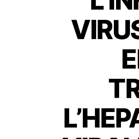
L’I
VIRUS
E
TR
L’HEP