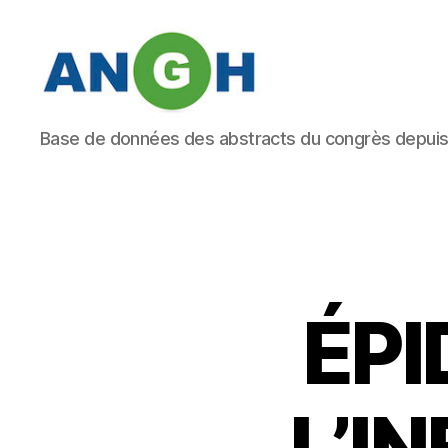
Abstracts
Base de données des abstracts du congrès depui
des
congrès
de
l'ANGH
ÉPI