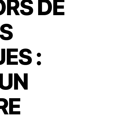
ORS DE
S
ES :
’UN
RE