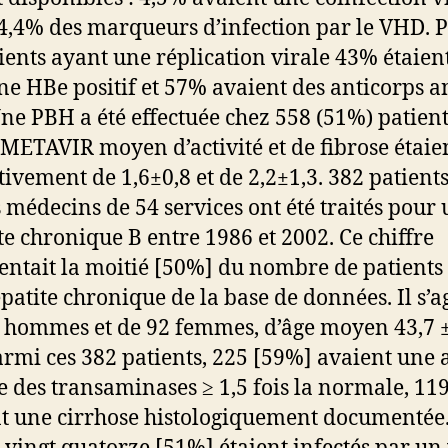
 4,4% des marqueurs d’infection par le VHD. 
tients ayant une réplication virale 43% étaien
ne HBe positif et 57% avaient des anticorps a
ne PBH a été effectuée chez 558 (51%) patient
 METAVIR moyen d’activité et de fibrose étaie
tivement de 1,6±0,8 et de 2,2±1,3. 382 patients
s médecins de 54 services ont été traités pour
te chronique B entre 1986 et 2002. Ce chiffre
entait la moitié [50%] du nombre de patients
patite chronique de la base de données. Il s’ag
 hommes et de 92 femmes, d’âge moyen 43,7 
armi ces 382 patients, 225 [59%] avaient une a
e des transaminases ≥ 1,5 fois la normale, 11
t une cirrhose histologiquement documentée.