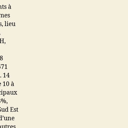
ts à
ymes
, lieu
,
BH,
58
 671
. 14
e 10 à
ncipaux
3%,
Sud Est
 d’une
autres