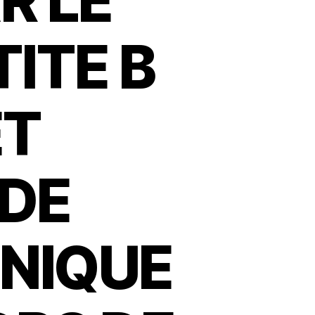
R LE
TITE B
ET
 DE
ONIQUE