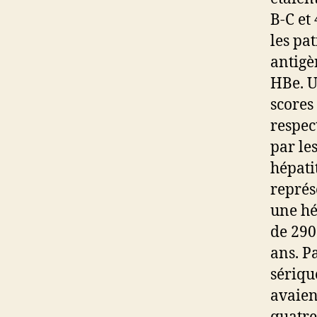
B-C et
les pa
antigè
HBe. U
scores
respec
par le
hépati
représ
une hé
de 290
ans. P
sériqu
avaien