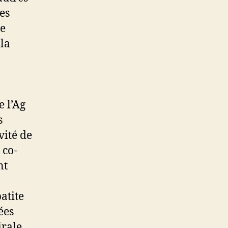
es
de
 la
 l’Ag
s
vité de
 co-
nt
atite
ées
irale