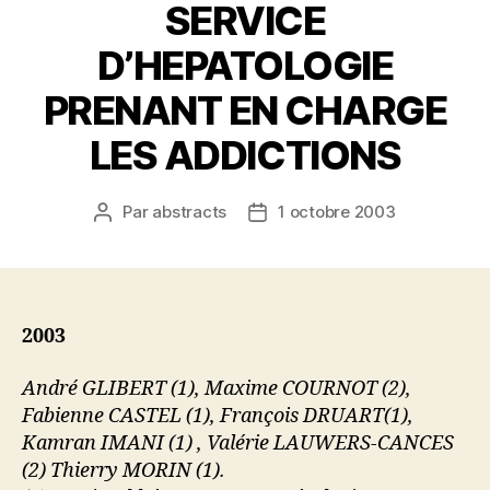
SERVICE
D’HEPATOLOGIE
PRENANT EN CHARGE
LES ADDICTIONS
Par
abstracts
1 octobre 2003
Auteur
Date
de
de
l’article
l’article
2003
André GLIBERT (1), Maxime COURNOT (2),
Fabienne CASTEL (1), François DRUART(1),
Kamran IMANI (1) , Valérie LAUWERS-CANCES
(2) Thierry MORIN (1).