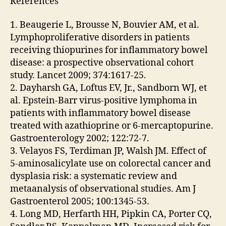
Références
1. Beaugerie L, Brousse N, Bouvier AM, et al.
Lymphoproliferative disorders in patients
receiving thiopurines for inflammatory bowel
disease: a prospective observational cohort
study. Lancet 2009; 374:1617-25.
2. Dayharsh GA, Loftus EV, Jr., Sandborn WJ, et
al. Epstein-Barr virus-positive lymphoma in
patients with inflammatory bowel disease
treated with azathioprine or 6-mercaptopurine.
Gastroenterology 2002; 122:72-7.
3. Velayos FS, Terdiman JP, Walsh JM. Effect of
5-aminosalicylate use on colorectal cancer and
dysplasia risk: a systematic review and
metaanalysis of observational studies. Am J
Gastroenterol 2005; 100:1345-53.
4. Long MD, Herfarth HH, Pipkin CA, Porter CQ,