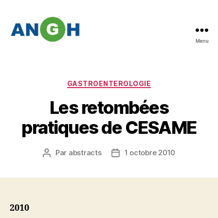
Menu
Abstracts
des
congrès
de
Catégories
GASTROENTEROLOGIE
l'ANGH
Les retombées
pratiques de CESAME
Par
abstracts
1 octobre 2010
Auteur
Date
de
de
l’article
l’article
2010