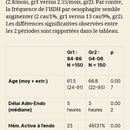
(2.8/mois, gr1 versus 2.55/mois, gr2). Par contre,
la fréquence de l’HDH par oesophagite semble
augmenter (2 cas/1%, gr1 versus 13 cas/9%, gr2).
Les différences significatives observées entre
les 2 périodes sont rapportées dans le tableau.
Gr1 :
Gr2 :
p
84-86
04-06
N =150
N = 150
Age (moy + extr.)
61.5
66.8
0.00
(24-91)
(22-95)
7
Délai Adm-Endo
5
3
0.00
(médiane)
heures
heures
2
Hém. Active à l’endo
23
46(31%
0.00