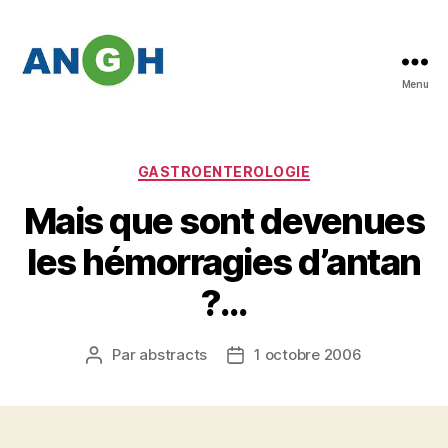
Menu
Abstracts
des
congrès
de
Catégories
GASTROENTEROLOGIE
l'ANGH
Mais que sont devenues
les hémorragies d’antan
?…
Par
abstracts
1 octobre 2006
Auteur
Date
de
de
l’article
l’article