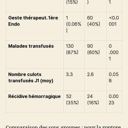
(15%)
)
1
Geste thérapeut. 1ère
1
60
<0.0
Endo
(0.06%
(40%)
001
)
Malades transfusés
130
90
0
(87%)
(60%)
.000
1
Nombre culots
3.3
2.6
0.05
transfusés J1 (moy)
8
Récidive hémorragique
52
24
0.00
(35%)
(16%)
23
Comparaison des sous-groupes : pour la rupture