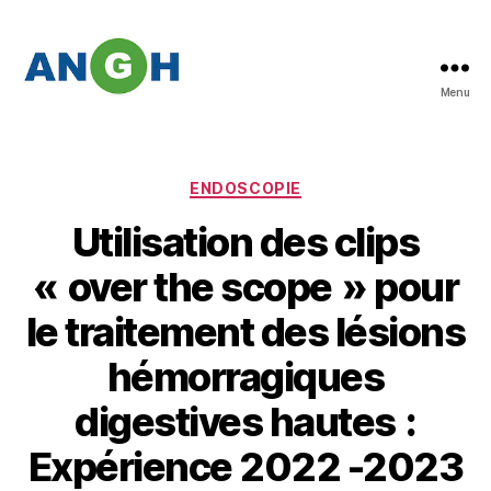
Menu
Abstracts
des
congrès
de
Catégories
ENDOSCOPIE
l'ANGH
Utilisation des clips
« over the scope » pour
le traitement des lésions
hémorragiques
digestives hautes :
Expérience 2022 -2023