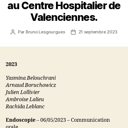
au Centre Hospitalier de
Valenciennes.
Par
Bruno Lesgourgues
21 septembre 2023
Auteur
Date
de
de
l’article
l’article
2023
Yasmina Belouchrani
Arnaud Boruchowicz
Julien Lollivier
Ambroise Lalieu
Rachida Leblanc
Endoscopie
– 06/05/2023 – Communication
orale