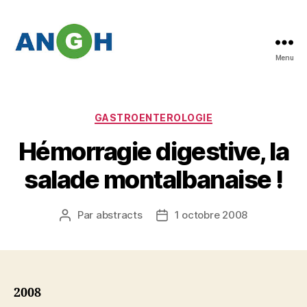
Menu
Abstracts
des
congrès
de
Catégories
GASTROENTEROLOGIE
l'ANGH
Hémorragie digestive, la
salade montalbanaise !
Par
abstracts
1 octobre 2008
Auteur
Date
de
de
l’article
l’article
2008