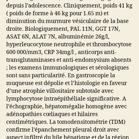
depuis l’adolescence. Cliniquement, poids 41 kg
( poids de forme à 46 kg pour 1.65 m) et
diminution du murmure vésiculaire de la base
droite. Biologiquement, PAL 11N, GGT 17N,
ASAT 6N, ALAT 7N, albuminémie 26g/l,
hyperleucocytose neutrophile et thrombocytose
600 000/mm3, CRP 34mg/l , anticorps anti-
transglutaminases et anti-endomysium absents
; les examens immunologiques et sérologiques
sont sans particularité. En gastroscopie la
muqueuse est dépolie et l’histologie en faveur
d’une atrophie villositaire subtotale avec
lymphocytose intraépithéliale significative. A
l’échographie, hépatomégalie homogène avec
adénopathies cœliaques et hilaires
centimétriques. La tomodensitométrie (TDM)
confirme l’épanchement pleural droit avec
aspect infiltré du hile hépatique et de la région