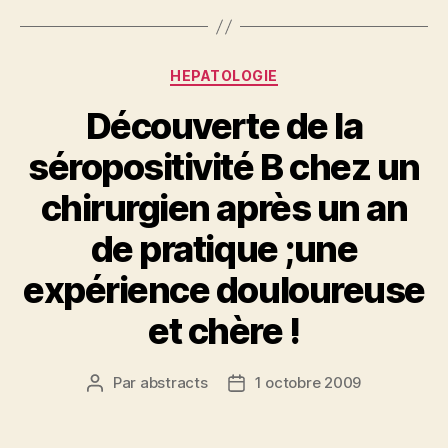
Catégories
HEPATOLOGIE
Découverte de la
séropositivité B chez un
chirurgien après un an
de pratique ;une
expérience douloureuse
et chère !
Par
abstracts
1 octobre 2009
Auteur
Date
de
de
l’article
l’article